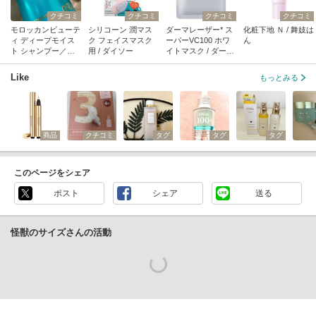
クチコミ
クチコミ
クチコミ
クチコミ
モロッカンビューテ
シリコーン 潤マス
ダーマレーザー* ス
化粧下地 Ｎ / 舞妓は
ィ ディープモイス
ク フェイスマスク
ーパーVC100 ホワ
ん
ト シャンプー／ヘ
用 / ダイソー
イトマスク / ダーマ
アトリートメント /
レーザー
ボトルワークス
Like
もっとみる
商品
クチコミ
タグ
タグ
タグ
このページをシェア
ポスト
シェア
送る
怪獣のサイズさんの活動