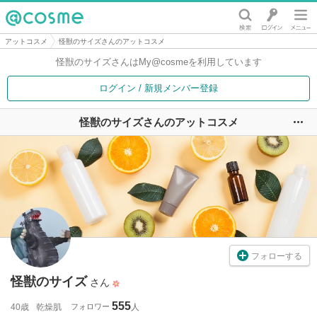
@cosme
アットコスメ
怪獣のサイズさんのアットコスメ
怪獣のサイズさんは
My@cosmeを利用しています
ログイン / 新規メンバー登録
怪獣のサイズさんのアットコスメ
ユ
フォローする
怪獣のサイズ
さん
555
40歳
乾燥肌
フォロワー