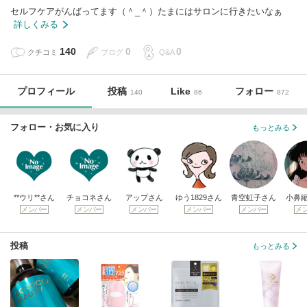
セルフケアがんばってます（＾_＾）たまにはサロンに行きたいなぁ
詳しくみる
140
0
0
クチコミ
ブログ
Q&A
プロフィール
投稿
Like
フォロー
140
86
872
フォロー・お気に入り
もっとみる
**ウリ**さん
チョコネさん
アップさん
ゆう1829さん
青空虹子さん
小鼻
メンバー
メンバー
メンバー
メンバー
メンバー
メ
投稿
もっとみる