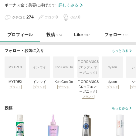
ボーナス全て美容に捧げます
詳しくみる
274
0
0
クチコミ
ブログ
Q&A
プロフィール
投稿
Like
フォロー
274
237
165
フォロー・お気に入り
もっとみる
F ORGANICS
MYTREX
インウイ
Koh Gen Do
(エッフェ オ
dyson
シ
ーガニック)
MYTREX
インウイ
Koh Gen Do
F ORGANICS
dyson
シ
(エッフェ オ
ブランド
ブランド
ブランド
ブランド
ブ
ーガニック)
ブランド
投稿
もっとみる