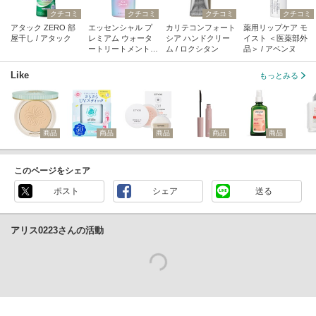
クチコミ
クチコミ
クチコミ
クチコミ
アタック ZERO 部
エッセンシャル プ
カリテコンフォート
薬用リップケア モ
屋干し / アタック
レミアム ウォータ
シア ハンドクリー
イスト ＜医薬部外
ートリートメント E
ム / ロクシタン
品＞ / アベンヌ
Xスムース / エッセ
ンシャル
Like
もっとみる
商品
商品
商品
商品
商品
このページをシェア
ポスト
シェア
送る
アリス0223さんの活動