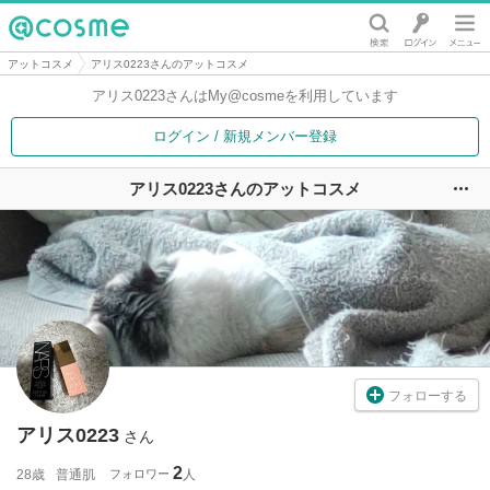
@cosme
アットコスメ
アリス0223さんのアットコスメ
アリス0223さんは
My@cosmeを利用しています
ログイン / 新規メンバー登録
アリス0223さんのアットコスメ
ユ
フォローする
アリス0223
さん
2
28歳
普通肌
フォロワー