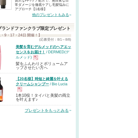
贅沢なPPTケア処方で、無自覚な日
常ダメージを徹底ケアし毛髪悩みに
アプローチ【1名様】
他のプレゼントもみる
ブランドファンクラブ限定プレゼント
1・9・17・24日 開催！】
(応募受付：8/1～8/8)
美髪を育むデルメッドのヘアエッ
センスをお届け！
/ DERMED(デ
ルメッド)
髪をふんわりとボリュームア
現
ップさせたい方へ
【20名様】時短と綺麗を叶える
品
クリームシャンプー
/ Bio Lucia
1本10役！タイパと美髪の両立
現
を叶えます♪
プレゼントをもっとみる
品