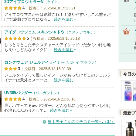
3DアイブロウカラーN
（ケイト）
4
投稿日：2025/6/18 15:23:21
アイブロウマスからは絶対これ！！塗りやすいしこれ塗るだ
けで垢抜けブロウになる…
続きを読む
アイグロウジェム スキンシャドウ
（コスメデコルテ）
5
投稿日：2025/6/18 15:20:18
しっとりとしたテクスチャーのアイシャドウだからつけ心地
も良いしどんなメイクに…
続きを読む
ロングウェア ジェルアイライナー
（ボビイ ブラウン）
3
投稿日：2025/6/18 15:01:39
今日の
ジェルタイプって難しいイメージがあったけどこのジェルラ
イナーは意外とスーーと…
続きを読む
UV365パウダー
（パルガントン）
4
投稿日：2025/6/16 22:36:10
最近ハマってるuvパウダー。どんな肌にも使うやすいし付け
心地もふんわりとして…
続きを読む
最新プ
釜山男子さんのクチコミ一覧へ（37）