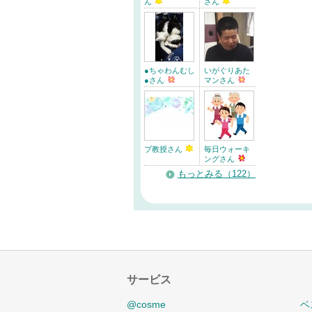
ん
さん
●ちゃわんむし
いがぐりあた
●さん
マンさん
ブ教授さん
毎日ウォーキ
ングさん
もっとみる（122）
サービス
@cosme
ベ