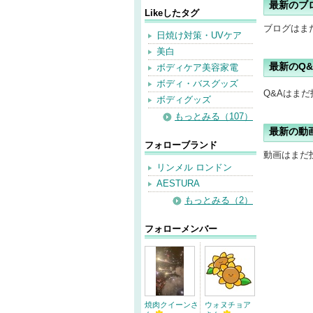
最新のブ
Likeしたタグ
ブログはま
日焼け対策・UVケア
美白
最新のQ&
ボディケア美容家電
ボディ・バスグッズ
Q&Aはま
ボディグッズ
もっとみる（107）
最新の動
フォローブランド
動画はまだ
リンメル ロンドン
AESTURA
もっとみる（2）
フォローメンバー
焼肉クイーンさ
ウォヌチョア