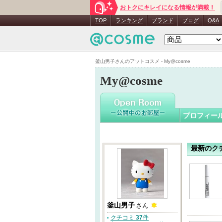
おトクにキレイになる情報が満載！
釜山男子
TOP
ランキング
ブランド
ブログ
Q&A
釜山男子さんのアットコスメ - My@cosme
My@cosme
プロフィー
最新のク
釜山男子
さん
クチコミ
37
件