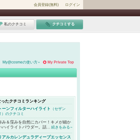
会員登録(無料)
ログイン
私のクチコミ
クチコミする
My@cosmeの使い方
My Private Top
なったクチコミランキング
トーンフィルターハイライト
（セザン
ヌ）のクチコミ
赤み＆窪みを自然にカバー！キメが細か
いハイライトパウダー。話...
続きをみる
リアルカレンデュラディープエッセンス