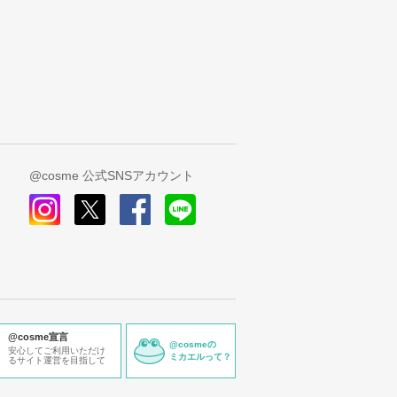
@cosme 公式SNSアカウント
instagram
x
facebook
line
@cosme宣言
@cosmeの
安心してご利用いただけ
ミカエルって？
るサイト運営を目指して