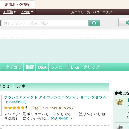
新着おトク情報
フォロー
さん
お買物
その他
カテゴリ一覧
ベストコスメ
ル
クチコミ
動画
Q&A
フォロー
Like・クリップ
チコミ
37件
参考に
ラッシュアディクト アイラッシュコンディショニングセラム
（soaddicted）
5
投稿日：2025/6/18 15:26:29
マジでまつ毛ボリュームもロングもでる！！塗りやすいし色
素沈着もしにくいからお…
続きを読む