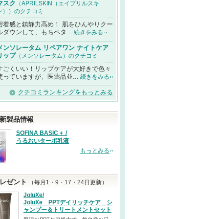
マスク
（APRILSKIN（エイプリルスキ
ン））のクチコミ
密着感と鎮静力高め！ 肌をひんやりクー
ルダウンして、もちペタ...
続きをみる
メンソレータム リペアワン ナイトケア
リップ
（メンソレータム）のクチコミ
すごくいい！リップケアが大好きで色々
使っていますが、医薬品並...
続きをみる
クチコミランキングをもっとみる
新製品情報
SOFINA BASIC＋ /
うるおいターボ乳液
もっとみる
レゼント
（毎月1・9・17・24日更新）
JoluXe/
JoluXe PPTデイリッチケア シ
ャンプー＆トリートメントセット