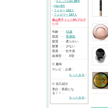
└
もらったLike
26
件
Q&A
0
件
フォロー
122
人
フォロワー
107
人
釜山男子
さんの
Myブログ
へ
→
年齢
･･･
41歳
肌質
･･･
普通肌
髪質
･･･
柔らかい
髪量
･･･
少ない
星座
･･･
牡牛座
血液型
･･･
A型
趣味
テレビ
お酒
もっとみる
自己紹介
美白・美肌にな
る！！…
もっとみる