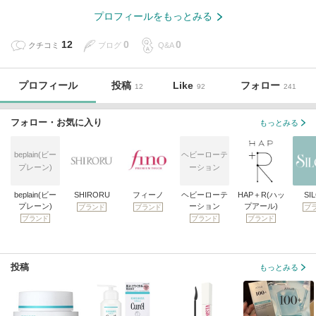
プロフィールをもっとみる
12
0
0
クチコミ
ブログ
Q&A
プロフィール
投稿
Like
フォロー
12
92
241
フォロー・お気に入り
もっとみる
beplain(ビー
ヘビーローテ
プレーン)
ーション
beplain(ビー
SHIRORU
フィーノ
ヘビーローテ
HAP＋R(ハッ
SI
プレーン)
ーション
プアール)
ブランド
ブランド
ブ
ブランド
ブランド
ブランド
投稿
もっとみる