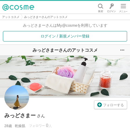
@cosme
アットコスメ
みっどさまーさんのアットコスメ
みっどさまーさんは
My@cosmeを利用しています
ログイン / 新規メンバー登録
みっどさまーさんのアットコスメ
ユ
フォローする
みっどさまー
さん
0
28歳
乾燥肌
フォロワー