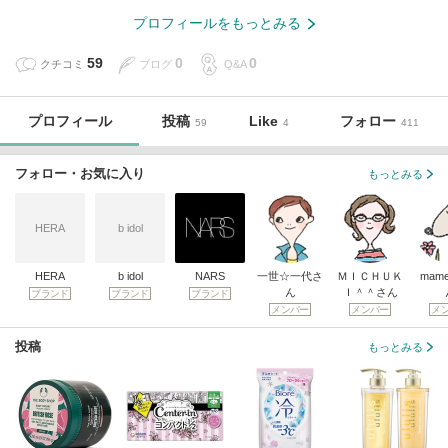
プロフィールをもっとみる
59
0
0
クチコミ
ブログ
Q&A
プロフィール
投稿
Like
フォロー
59
4
411
フォロー・お気に入り
もっとみる
HERA
b idol
HERA
b idol
NARS
一世☆一代さ
ＭＩＣＨＵＫ
mame
ん
Ｉ＾＾さん
ブランド
ブランド
ブランド
メンバー
メンバー
メ
投稿
もっとみる