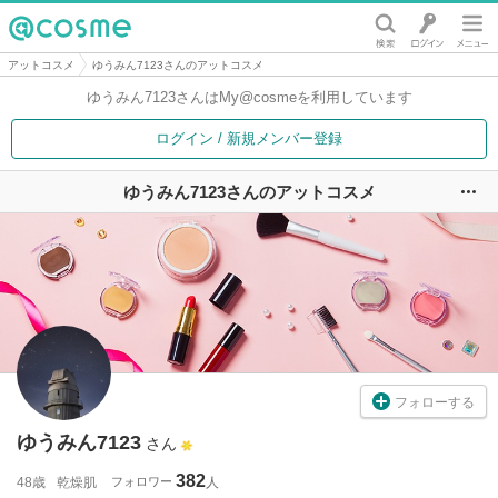
@cosme
アットコスメ
ゆうみん7123さんのアットコスメ
ゆうみん7123さんは
My@cosmeを利用しています
ログイン / 新規メンバー登録
ゆうみん7123さんのアットコスメ
ユ
フォローする
ゆうみん7123
さん
382
48歳
乾燥肌
フォロワー