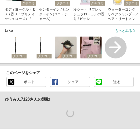
クチコミ
クチコミ
クチコミ
クチコミ
ボディヨーグルト B
センターイン / セン
冷シート リフレッ
ウォーターコンク
R（香り：ブリティ
ターイン(ユニ・チ
シュフローラルの香
リペアシャンプー／
ッシュローズ） / ザ
ャーム)
り / ビオレ
ヘアトリートメント
ボディショップ
/ ululis
Like
もっとみる
クチコミ
クチコミ
クチコミ
クチコミ
このページをシェア
ポスト
シェア
送る
ゆうみん7123さんの活動