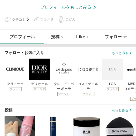
プロフィールをもっとみる
5
0
0
クチコミ
ブログ
Q&A
プロフィール
投稿
Like
フォロー
5
1
32
フォロー・お気に入り
もっとみる
LOA
クリニーク
ディオール
クレ・ド・ポ
コスメデコル
LOA
MED
ー ボーテ
テ
(メデ
ブランド
ブランド
ブランド
ブランド
ブランド
ブ
投稿
もっとみる