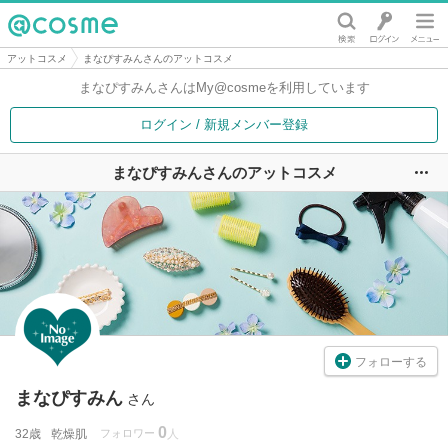
@cosme
アットコスメ
まなぴすみんさんのアットコスメ
まなぴすみんさんは
My@cosmeを利用しています
ログイン / 新規メンバー登録
まなぴすみんさんのアットコスメ
ユ
フォローする
まなぴすみん
さん
0
32歳
乾燥肌
フォロワー