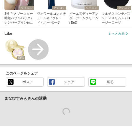
クチコミ
クチコミ
クチコミ
クチコミ
3番 キメブースター
ヴォワールコレクチ
ビーエヌディーアン
マルチファンデパフ
時短バブルパック /
ュールｎ / クレ・
ダーアームクリーム
２Ｐ＜スリム＞ / ロ
ナンバーズイン(nu
ド・ポー ボーテ
/ BnD
ージーローザ
mbuzin)
Like
もっとみる
商品
このページをシェア
ポスト
シェア
送る
まなぴすみんさんの活動