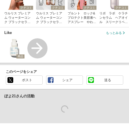
クチコミ
クチコミ
クチコミ
クチコミ
ウルリス プレミア
ウルリス プレミア
プルント ロック&
リポ ラボ ケラチ
ム ウォーターコン
ム ウォーターコン
プロテクト美容液ヘ
ンセラム ヘアオイ
ク ブラックセラム
ク ブラックセラム
アスプレー やわら
ル スリークリペア
ヘアオイル / ululis
シャンプー/トリー
かキープ / Purunt.
＊ / LIPO LABO
トメント / ululis
Like
もっとみる
商品
このページをシェア
ポスト
シェア
送る
ぽよ21さんの活動