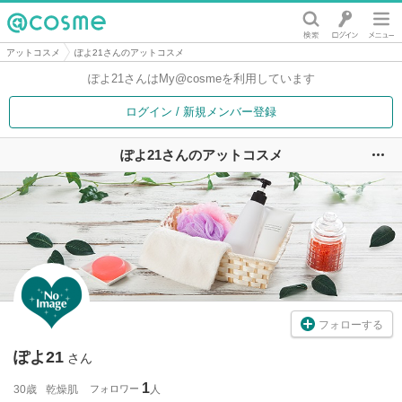
@cosme
アットコスメ
ぽよ21さんのアットコスメ
ぽよ21さんは
My@cosmeを利用しています
ログイン / 新規メンバー登録
ぽよ21さんのアットコスメ
ユ
フォローする
ぽよ21
さん
1
30歳
乾燥肌
フォロワー