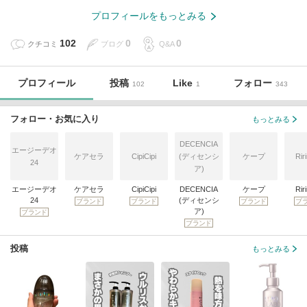
プロフィールをもっとみる
102
0
0
クチコミ
ブログ
Q&A
プロフィール
投稿
Like
フォロー
102
1
343
フォロー・お気に入り
もっとみる
DECENCIA
エージーデオ
ケアセラ
CipiCipi
(ディセンシ
ケープ
Rir
24
ア)
エージーデオ
ケアセラ
CipiCipi
DECENCIA
ケープ
Rir
24
(ディセンシ
ブランド
ブランド
ブランド
ブ
ア)
ブランド
ブランド
投稿
もっとみる