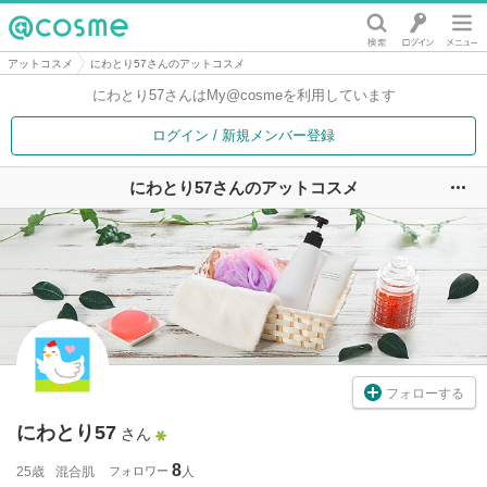
@cosme
アットコスメ
にわとり57さんのアットコスメ
にわとり57さんは
My@cosmeを利用しています
ログイン / 新規メンバー登録
にわとり57さんのアットコスメ
ユ
フォローする
にわとり57
さん
8
25歳
混合肌
フォロワー