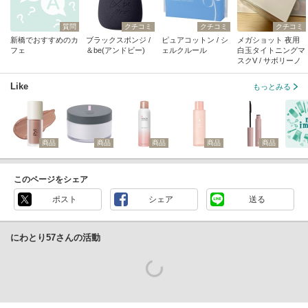
質問
クチコミ
クチコミ
クチコミ
新橋でおすすめのカ
ブラックスポンジ /
ピュアコットン / シ
メガショット 夜用
フェ
＆be(アンドビー)
ェルクルール
白玉タイトニングマ
スクV / サボリーノ
Like
もっとみる
商品
商品
商品
商品
商品
このページをシェア
ポスト
シェア
送る
にわとり57さんの活動