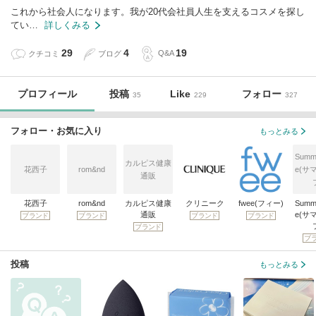
これから社会人になります。我が20代会社員人生を支えるコスメを探し
てい…
詳しくみる
29
4
19
クチコミ
ブログ
Q&A
プロフィール
投稿
Like
フォロー
35
229
327
フォロー・お気に入り
もっとみる
Summe
カルピス健康
花西子
rom&nd
e(サ
通販
花西子
rom&nd
カルピス健康
クリニーク
fwee(フィー)
Summe
通販
e(サ
ブランド
ブランド
ブランド
ブランド
ブランド
ブ
投稿
もっとみる