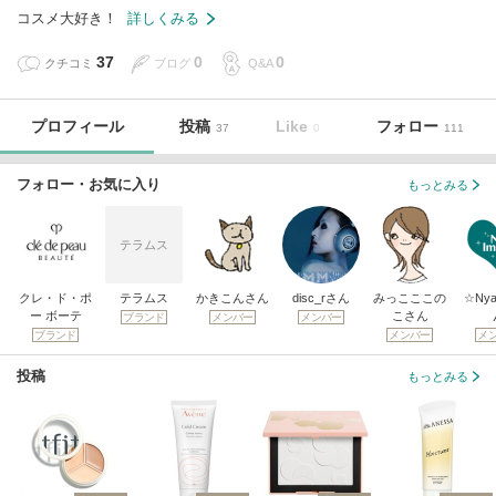
コスメ大好き！
詳しくみる
37
0
0
クチコミ
ブログ
Q&A
プロフィール
投稿
Like
フォロー
37
0
111
フォロー・お気に入り
もっとみる
テラムス
クレ・ド・ポ
テラムス
かきこんさん
disc_rさん
みっこここの
☆Ny
ー ボーテ
こさん
ブランド
メンバー
メンバー
ブランド
メンバー
メ
投稿
もっとみる