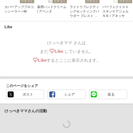
クチコミ
クチコミ
クチコミ
クチコミ
カバーアッププロコ
薬用ハンドクリーム
ライトリフレクティ
パーフェクトＵＶ
ンシーラー / tfit
/ アベンヌ
ングセッティングパ
スキンケアジェル
ウダー プレスト N /
ＮＢ / アネッサ
NARS
Like
けっぺきママ さんは
Like
まだ
していません。
Like
するとここに表示されます。
このページをシェア
ポスト
シェア
送る
けっぺきママさんの活動