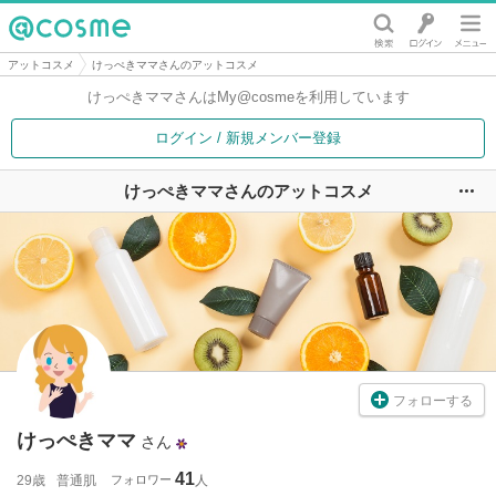
@cosme
アットコスメ
けっぺきママさんのアットコスメ
けっぺきママさんは
My@cosmeを利用しています
ログイン / 新規メンバー登録
けっぺきママさんのアットコスメ
ユ
フォローする
けっぺきママ
さん
41
29歳
普通肌
フォロワー