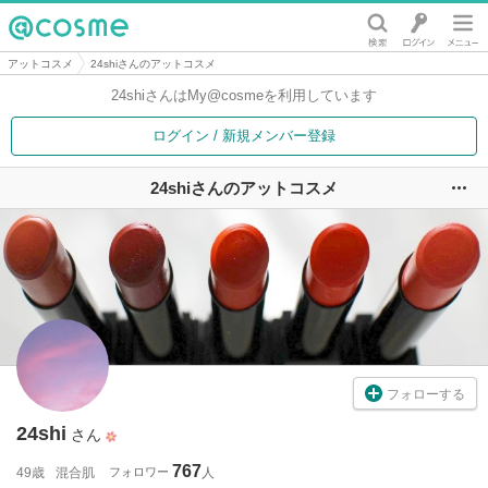
@cosme
アットコスメ
24shiさんのアットコスメ
24shiさんは
My@cosmeを利用しています
ログイン / 新規メンバー登録
24shiさんのアットコスメ
ユ
フォローする
24shi
さん
767
49歳
混合肌
フォロワー