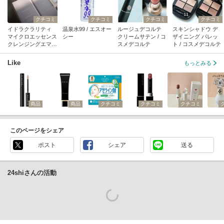
クチコミ
クチコミ
クチコミ
クチコミ
イドラクラリティ
温泉水99 / エスオー
ルージュデコルテ
スキンシャドウ デ
マイクロエッセンス
シー
クリームサテン / コ
ザイニング パレッ
クレンジングエマル
スメデコルテ
ト / コスメデコルテ
ジョン / コスメデコ
ルテ
Like
もっとみる
商品
商品
クチコミ
クチコミ
クチコミ
このページをシェア
ポスト
シェア
送る
24shiさんの活動