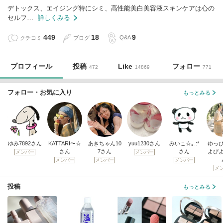
デトックス、エイジング特にシミ、高性能美白美容液スキンケアは心の
セルフ…
詳しくみる
449
18
9
クチコミ
ブログ
Q&A
プロフィール
投稿
Like
フォロー
472
14869
771
フォロー・お気に入り
もっとみる
ゆみ7892さん
KATTARI〜☆
あきちゃん10
yuu1230さん
みいこ☆｡.:*
ゆっ
さん
7さん
さん
よぴ
メンバー
メンバー
メンバー
メンバー
メンバー
メ
投稿
もっとみる