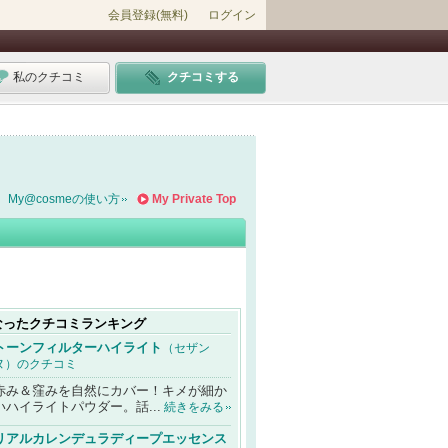
会員登録(無料)
ログイン
私のクチコミ
クチコミする
My@cosmeの使い方
My Private Top
なったクチコミランキング
トーンフィルターハイライト
（セザン
ヌ）のクチコミ
赤み＆窪みを自然にカバー！キメが細か
いハイライトパウダー。話...
続きをみる
リアルカレンデュラディープエッセンス