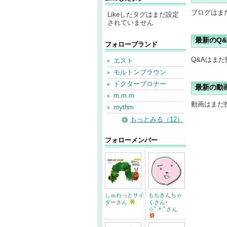
ブログはま
Likeしたタグはまだ設定
されていません
最新のQ&
フォローブランド
Q&Aはま
エスト
モルトンブラウン
ドクターブロナー
最新の動
m.m.m
動画はまだ
mythm
もっとみる（12）
フォローメンバー
しゅわっとサイ
もちきんちゃ
ダーさん
くさん･
☆ﾟ:*:ﾟさん