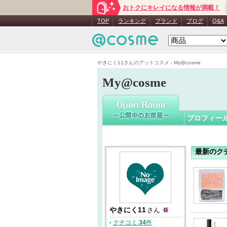
おトクにキレイになる情報が満載！
やきにく1
TOP
ランキング
ブランド
ブログ
Q&A
やきにく11さんのアットコスメ - My@cosme
My@cosme
プロフィー
最新のク
やきにく11
さん
クチコミ
34
件