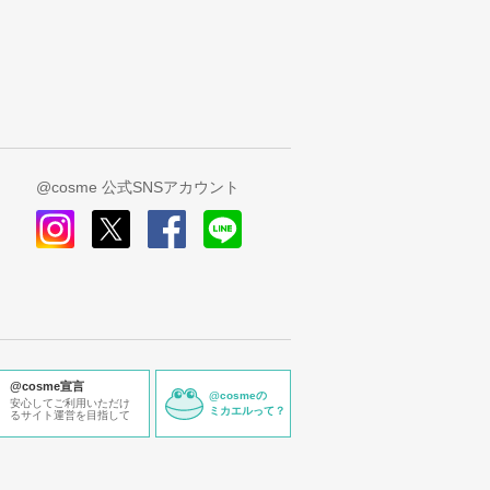
@cosme 公式SNSアカウント
instagram
x
facebook
line
@cosme宣言
@cosmeの
安心してご利用いただけ
ミカエルって？
るサイト運営を目指して