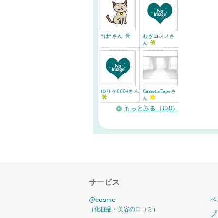
*は*さん
むぎコスメさ
ん
ゆりか0604さん
CassetteTapeさ
ん
もっとみる（130）
サービス
@cosme
ベ
（化粧品・美容の口コミ）
プ