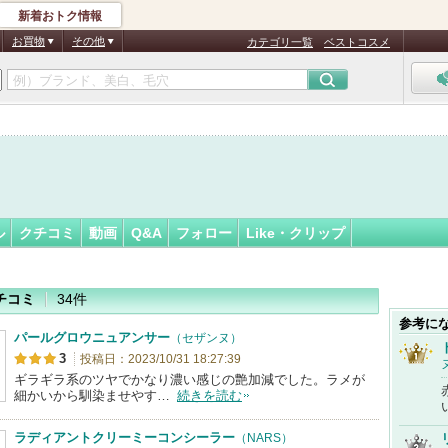
新着おトク情報
1
フォロー
さん
お買物
その他
カテゴリ一覧
ベストコスメ
ル
クチコミ
動画
Q&A
フォロー
Like・クリップ
チコミ
34件
参考に
パールグロウニュアンサー
（セザンヌ）
3
投稿日：2023/10/31 18:27:39
ギラギラ系のツヤでかなり濃い感じの艶加減でした。ラメが
細かいから馴染ませやす…
続きを読む
ラディアントクリーミーコンシーラー
（NARS）