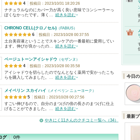
4
投稿日：2023/10/31 18:20:26
ナチュラルなのにカバー力が高く良い意味でコンシーラーっ
ぽくなかったです。薄く…
続きを読む
CHRONO CELL(クロノセル)
（FABIUS）
6
投稿日：2023/10/28 00:37:55
土台美容液ということでスキンケアの一番最初に愛用してい
ます。伸びが良かったの…
続きを読む
ベージュトーンアイシャドウ
（セザンヌ）
4
投稿日：2023/10/28 00:35:58
アイシャドウを切らしたのでなんとなく薬局で安かったこち
今日の
らを購入してみました。…
続きを読む
メイベリン スカイハイ
（メイベリン ニューヨーク）
5
投稿日：2023/10/28 00:27:56
すごい伸びるので、自分のまつげの倍の長さのまつげに仕上
げることができました。…
続きを読む
最新プ
やきにく11さんのクチコミ一覧へ（34）
ログ
0件