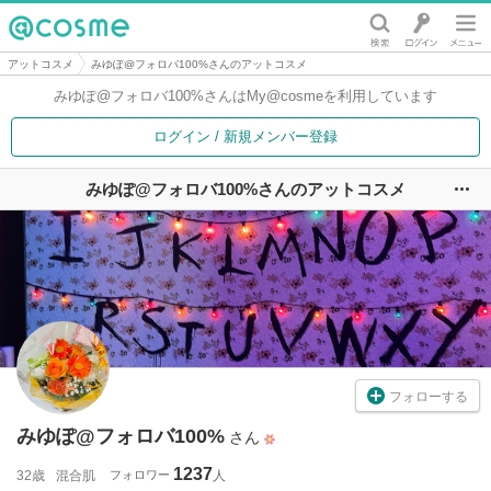
@cosme
アットコスメ
みゆぽ@フォロバ100%さんのアットコスメ
みゆぽ@フォロバ100%さんは
My@cosmeを利用しています
ログイン / 新規メンバー登録
みゆぽ@フォロバ100%さんのアットコスメ
ユ
フォローする
みゆぽ@フォロバ100%
さん
1237
32歳
混合肌
フォロワー