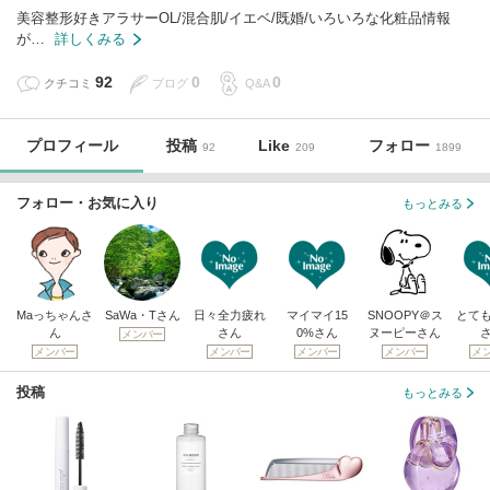
美容整形好きアラサーOL/混合肌/イエベ/既婚/いろいろな化粧品情報
が…
詳しくみる
92
0
0
クチコミ
ブログ
Q&A
プロフィール
投稿
Like
フォロー
92
209
1899
フォロー・お気に入り
もっとみる
Maっちゃんさ
SaWa・Tさん
日々全力疲れ
マイマイ15
SNOOPY＠ス
とて
ん
さん
0%さん
ヌーピーさん
メンバー
メンバー
メンバー
メンバー
メンバー
メ
投稿
もっとみる