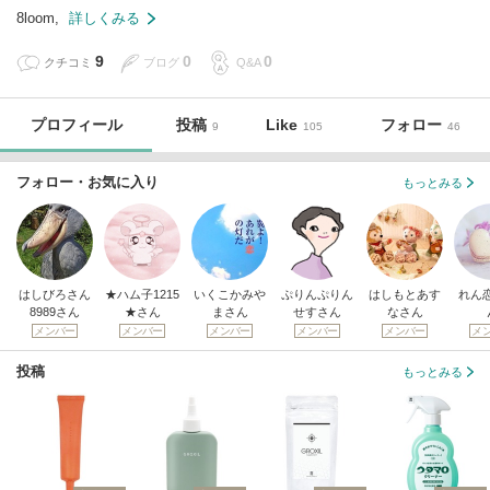
8loom,
詳しくみる
9
0
0
クチコミ
ブログ
Q&A
プロフィール
投稿
Like
フォロー
9
105
46
フォロー・お気に入り
もっとみる
はしびろさん
★ハム子1215
いくこかみや
ぷりんぷりん
はしもとあす
れん恋
8989さん
★さん
まさん
せすさん
なさん
メンバー
メンバー
メンバー
メンバー
メンバー
メ
投稿
もっとみる