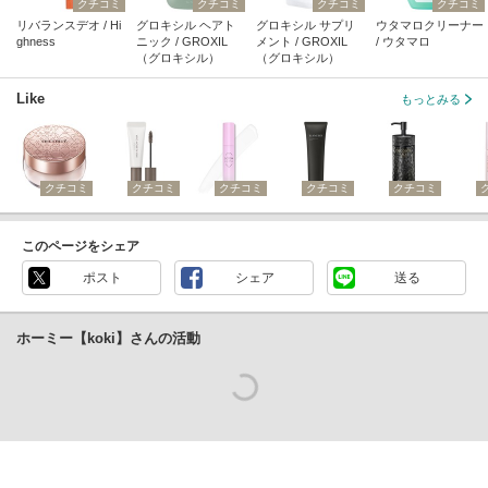
クチコミ
クチコミ
クチコミ
クチコミ
リバランスデオ / Hi
グロキシル ヘアト
グロキシル サプリ
ウタマロクリーナー
ghness
ニック / GROXIL
メント / GROXIL
/ ウタマロ
（グロキシル）
（グロキシル）
Like
もっとみる
クチコミ
クチコミ
クチコミ
クチコミ
クチコミ
このページをシェア
ポスト
シェア
送る
ホーミー【koki】さんの活動