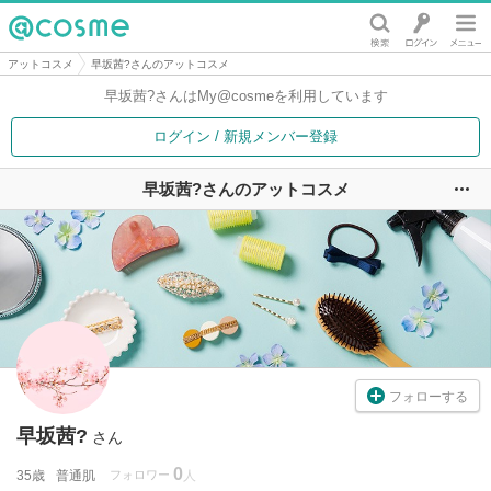
@cosme
アットコスメ
早坂茜?さんのアットコスメ
早坂茜?さんは
My@cosmeを利用しています
ログイン / 新規メンバー登録
早坂茜?さんのアットコスメ
ユ
フォローする
早坂茜?
さん
0
35歳
普通肌
フォロワー