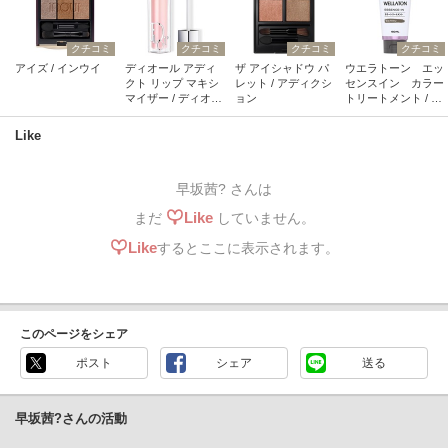
クチコミ
クチコミ
クチコミ
クチコミ
アイズ / インウイ
ディオール アディ
ザ アイシャドウ パ
ウエラトーン エッ
クト リップ マキシ
レット / アディクシ
センスイン カラー
マイザー / ディオー
ョン
トリートメント / ウ
ル
エラ
Like
早坂茜? さんは
Like
まだ
していません。
Like
するとここに表示されます。
このページをシェア
ポスト
シェア
送る
早坂茜?さんの活動