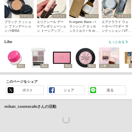
クチコミ
クチコミ
クチコミ
クチコミ
ブラック クッショ
エリクシール デー
N organic Basic バ
エアクラウド ウォ
ン ファンデーショ
ケアレボリューショ
ランシング エッセ
ーターパウダー サ
ン / HERA
ン トーンアップ BE
ンスミルク / Ｎ orga
ンクッション / VT
＋ ca / エリクシー
nic(エヌオーガニッ
(ブイティー)
ル
ク)
Like
もっとみる
商品
商品
商品
商品
記事・ブログ
このページをシェア
ポスト
シェア
送る
mikan_cosmecafeさんの活動