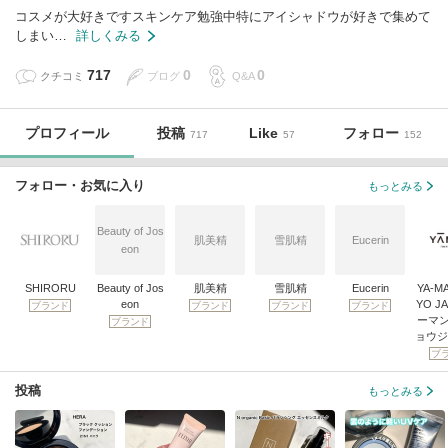
コスメが大好きですスキンケア勉強中特にアイシャドウが好きで集めて
しまい…
詳しくみる
717
0
0
クチコミ
ブログ
Q&A
プロフィール
投稿
Like
フォロー
717
57
152
フォロー・お気に入り
もっとみる
Beauty of Jos
肌美精
雪肌精
Eucerin
eon
SHIRORU
Beauty of Jos
肌美精
雪肌精
Eucerin
YA-M
eon
YO J
ブランド
ブランド
ブランド
ブランド
ーマ
ブランド
ョウジ
ブ
投稿
もっとみる