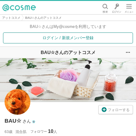
@cosme
アットコスメ
BAU☆さんのアットコスメ
BAU☆さんは
My@cosmeを利用しています
ログイン / 新規メンバー登録
BAU☆さんのアットコスメ
ユ
フォローする
BAU☆
さん
10
63歳
混合肌
フォロワー