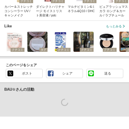
クチコミ
クチコミ
クチコミ
クチコミ
カバー＆ストレッチ
ダイレクトハリチャ
マルチビタミン&ミ
ピュアラッシュマス
コンシーラー UV /
ージ モイストリス
ネラル&Q10 / DHC
カラ ロング＆カー
キャンメイク
ト美容液 / pdc
ル / ラブチュール
Like
もっとみる
クチコミ
タグ
クチコミ
クチコミ
クチコミ
このページをシェア
ポスト
シェア
送る
BAU☆さんの活動