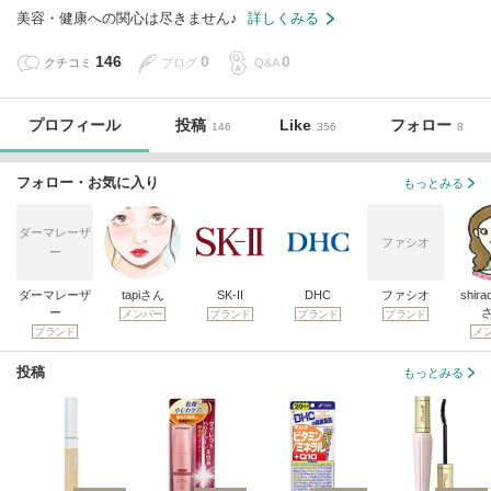
美容・健康への関心は尽きません♪
詳しくみる
146
0
0
クチコミ
ブログ
Q&A
プロフィール
投稿
Like
フォロー
146
356
8
フォロー・お気に入り
もっとみる
ダーマレーザ
ファシオ
ー
ダーマレーザ
tapiさん
SK-II
DHC
ファシオ
shira
ー
メンバー
ブランド
ブランド
ブランド
ブランド
メ
投稿
もっとみる