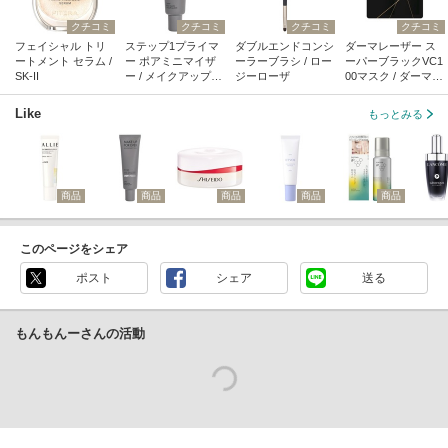
クチコミ
クチコミ
クチコミ
クチコミ
フェイシャル トリ
ステップ1プライマ
ダブルエンドコンシ
ダーマレーザー ス
ートメント セラム /
ー ポアミニマイザ
ーラーブラシ / ロー
ーパーブラックVC1
SK-II
ー / メイクアップフ
ジーローザ
00マスク / ダーマレ
ォーエバー
ーザー
Like
もっとみる
商品
商品
商品
商品
商品
このページをシェア
ポスト
シェア
送る
もんもんーさんの活動