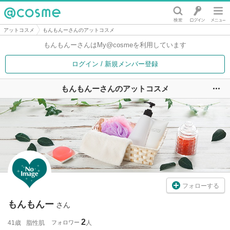
@cosme
アットコスメ
もんもんーさんのアットコスメ
もんもんーさんは
My@cosmeを利用しています
ログイン / 新規メンバー登録
もんもんーさんのアットコスメ
ユ
フォローする
もんもんー
さん
2
41歳
脂性肌
フォロワー