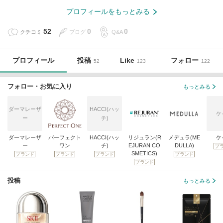
プロフィールをもっとみる
52
0
0
クチコミ
ブログ
Q&A
プロフィール
投稿
Like
フォロー
52
123
122
フォロー・お気に入り
もっとみる
ダーマレーザ
HACCI(ハッ
ケ
ー
チ)
ダーマレーザ
パーフェクト
HACCI(ハッ
リジュラン(R
メデュラ(ME
ケ
ー
ワン
チ)
EJURAN CO
DULLA)
ブ
SMETICS)
ブランド
ブランド
ブランド
ブランド
ブランド
投稿
もっとみる