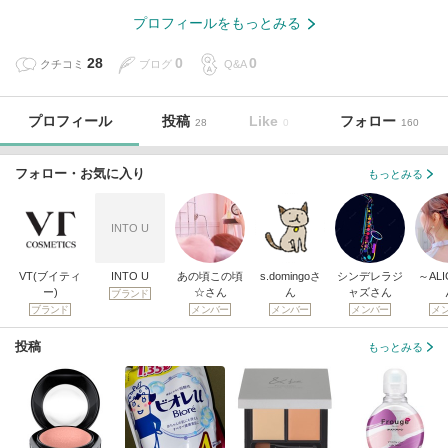
プロフィールをもっとみる
28
0
0
クチコミ
ブログ
Q&A
プロフィール
投稿
Like
フォロー
28
0
160
フォロー・お気に入り
もっとみる
INTO U
VT(ブイティ
INTO U
あの頃この頃
s.domingoさ
シンデレラジ
～AL
ー)
☆さん
ん
ャズさん
ブランド
ブランド
メンバー
メンバー
メンバー
メ
投稿
もっとみる