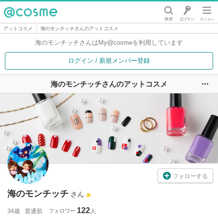
@cosme
アットコスメ
海のモンチッチさんのアットコスメ
海のモンチッチさんは
My@cosmeを利用しています
ログイン / 新規メンバー登録
海のモンチッチさんのアットコスメ
ユ
フォローする
海のモンチッチ
さん
122
34歳
普通肌
フォロワー