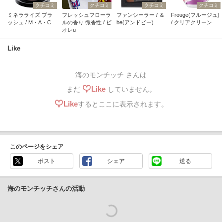
クチコミ
クチコミ
クチコミ
クチコミ
ミネラライズ ブラ
フレッシュフローラ
ファンシーラー / ＆
Frouge(フルージュ)
ッシュ / M・A・C
ルの香り 微香性 / ビ
be(アンドビー)
/ クリアクリーン
オレu
Like
海のモンチッチ さんは
Like
まだ
していません。
Like
するとここに表示されます。
このページをシェア
ポスト
シェア
送る
海のモンチッチさんの活動