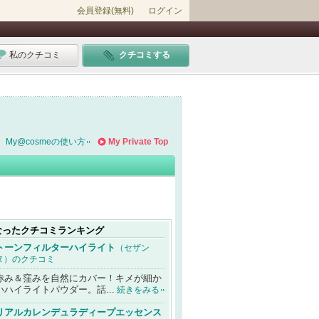
会員登録(無料)
ログイン
私のクチコミ
クチコミする
My@cosmeの使い方
My Private Top
なったクチコミランキング
トーンフィルターハイライト
（セザン
ヌ）のクチコミ
赤み＆窪みを自然にカバー！キメが細か
いハイライトパウダー。話...
続きをみる
リアルカレンデュラディープエッセンス