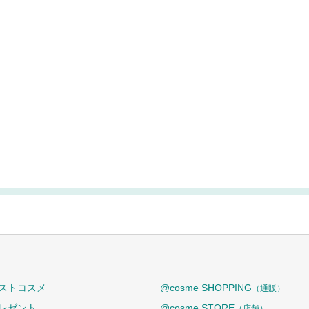
ストコスメ
@cosme SHOPPING
（通販）
レゼント
@cosme STORE
（店舗）