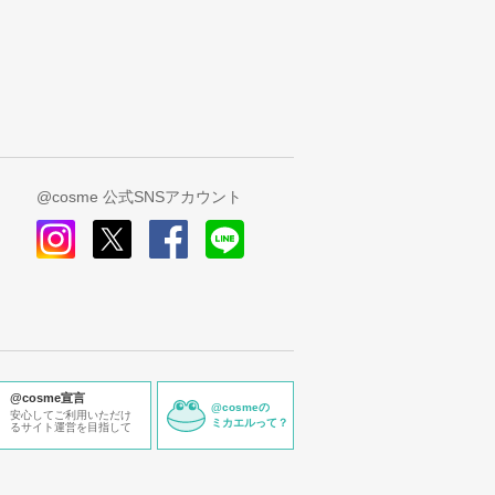
@cosme 公式SNSアカウント
instagram
x
facebook
line
@cosme宣言
@cosmeの
安心してご利用いただけ
ミカエルって？
るサイト運営を目指して