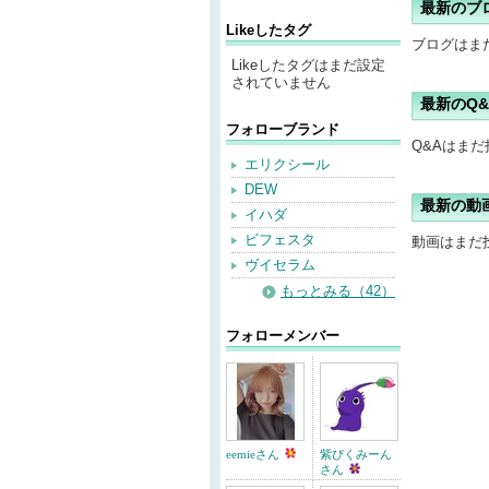
最新のブ
Likeしたタグ
ブログはま
Likeしたタグはまだ設定
されていません
最新のQ&
フォローブランド
Q&Aはま
エリクシール
DEW
最新の動
イハダ
ビフェスタ
動画はまだ
ヴイセラム
もっとみる（42）
フォローメンバー
eemieさん
紫ぴくみーん
さん