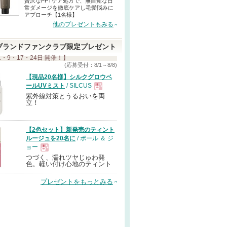
贅沢なPPTケア処方で、無自覚な日
常ダメージを徹底ケアし毛髪悩みに
アプローチ【1名様】
他のプレゼントもみる
ブランドファンクラブ限定プレゼント
1・9・17・24日 開催！】
(応募受付：8/1～8/8)
【現品20名様】シルクグロウベ
ールUVミスト
/ SILCUS
紫外線対策とうるおいを両
現
立！
品
【2色セット】新発売のティント
ルージュを20名に
/ ポール ＆ ジ
ョー
つづく、濡れツヤじゅわ発
現
色。軽い付け心地のティント
プレゼントをもっとみる
品