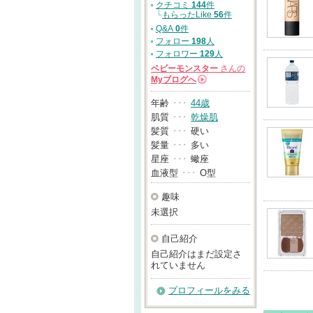
クチコミ
144
件
└
もらったLike
56
件
Q&A
0
件
フォロー
198
人
フォロワー
129
人
ベビーモンスター
さんの
Myブログへ
→
年齢
･･･
44歳
肌質
･･･
乾燥肌
髪質
･･･
硬い
髪量
･･･
多い
星座
･･･
蠍座
血液型
･･･
O型
趣味
未選択
自己紹介
自己紹介はまだ設定さ
れていません
プロフィールをみる