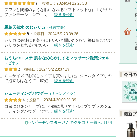
7
投稿日：2024/5/4 22:28:33
フワッと陶器のような肌になれるソフトマットな仕上がりの
ファンデーションで、カ…
続きを読む
霧島天然水 のむシリカ
（極選市場）
5
投稿日：2024/5/2 23:39:26
シリカは身体にも美容にもいいと聞いたので、毎日飲む水で
シリカをとれるのはいい…
続きを読む
おうちdeエステ 肌をなめらかにするマッサージ洗顔ジェル
（ビオレ）
3
投稿日：2024/5/2 23:37:19
今日の
ミニサイズでお試しタイプを買いました。ジェルタイプなの
で泡立ちはなくて、時短…
続きを読む
シェーディングパウダー
（キャンメイク）
4
投稿日：2024/4/30 00:01:39
自然に顔をシャープに、小顔に見せてくれるプチプラのシェ
ーディングパウダーです…
続きを読む
最新プ
ベビーモンスターさんのクチコミ一覧へ（144）