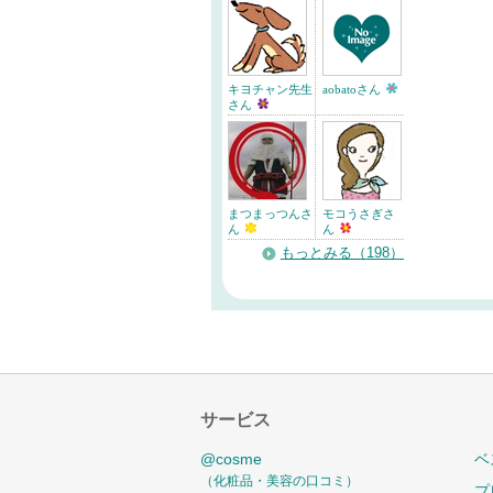
キヨチャン先生
aobatoさん
さん
まつまっつんさ
モコうさぎさ
ん
ん
もっとみる（198）
サービス
@cosme
ベ
（化粧品・美容の口コミ）
プ