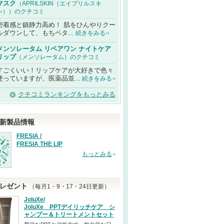
マスク
（APRILSKIN（エイプリルスキ
ン））のクチコミ
密着感と鎮静力高め！ 肌をひんやりクー
ルダウンして、もちペタ...
続きをみる
メンソレータム リペアワン ナイトケア
リップ
（メンソレータム）のクチコミ
すごくいい！リップケアが大好きで色々
使っていますが、医薬品並...
続きをみる
クチコミランキングをもっとみる
新製品情報
FRESIA /
FRESIA THE LIP
もっとみる
レゼント
（毎月1・9・17・24日更新）
JoluXe/
JoluXe PPTデイリッチケア シ
ャンプー＆トリートメントセット