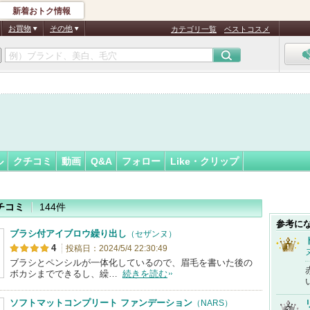
新着おトク情報
ンスター
フォロー
さん
お買物
その他
カテゴリ一覧
ベストコスメ
認
証
済
ル
クチコミ
動画
Q&A
フォロー
Like・クリップ
チコミ
144件
参考に
ブラシ付アイブロウ繰り出し
（セザンヌ）
4
投稿日：2024/5/4 22:30:49
ブラシとペンシルが一体化しているので、眉毛を書いた後の
ボカシまでできるし、繰…
続きを読む
ソフトマットコンプリート ファンデーション
（NARS）