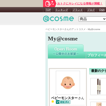
おトクにキレイになる情報が満載！
ベビーモ
TOP
ランキング
ブランド
ブログ
Q&A
ベビーモンスターさんのアットコスメ - My@cosme
My@cosme
プロフィー
最新のク
ベビーモンスター
さん
認証済