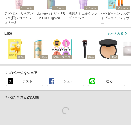
クチコミ
クチコミ
クチコミ
クチコミ
アドバンスリペアパ
Lighteeハミガキ PR
肌磨きジェルクレン
パウダーペンシルア
ック(旧) / ココンシ
EMIUM / Lightee
ズ / ニベア
イブロウ / デジャヴ
ュペール
ュ
Like
もっとみる
商品
商品
記事・ブログ
商品
商品
このページをシェア
ポスト
シェア
送る
＊べに＊さんの活動