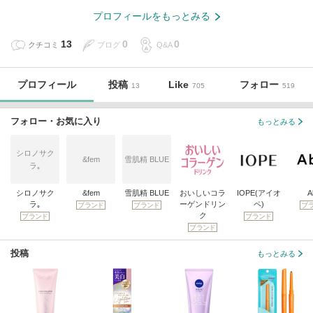
プロフィールをもっとみる
13
0
0
クチコミ
ブログ
Q&A
プロフィール
投稿
Like
フォロー
13
705
519
フォロー・お気に入り
もっとみる
シロノサク
&fem
雪肌精 BLUE
ラ｡
シロノサク
&fem
雪肌精 BLUE
おいしいコラ
IOPE(アイオ
A
ラ｡
ーゲンドリン
ペ)
ブランド
ブランド
ブ
ク
ブランド
ブランド
ブランド
投稿
もっとみる