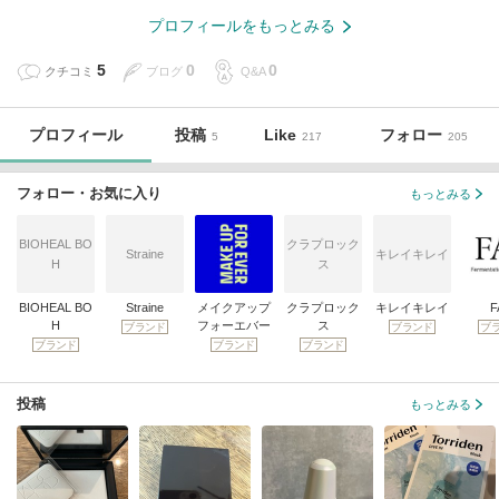
プロフィールをもっとみる
5
0
0
クチコミ
ブログ
Q&A
プロフィール
投稿
Like
フォロー
5
217
205
フォロー・お気に入り
もっとみる
BIOHEAL BO
クラプロック
Straine
キレイキレイ
H
ス
BIOHEAL BO
Straine
メイクアップ
クラプロック
キレイキレイ
F
H
フォーエバー
ス
ブランド
ブランド
ブ
ブランド
ブランド
ブランド
投稿
もっとみる