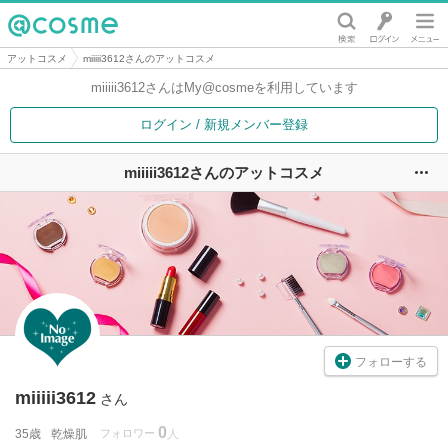
@cosme
アットコスメ
miiiii3612さんのアットコスメ
miiiii3612さんは
My@cosmeを利用しています
ログイン / 新規メンバー登録
miiiii3612さんのアットコスメ
ユ
フォローする
miiiii3612
さん
0
35歳
乾燥肌
フォロワー