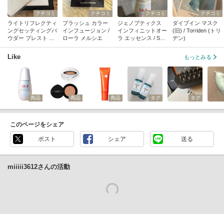
クチコミ
クチコミ
クチコミ
クチコミ
ライトリフレクティ
ブラッシュ カラー
ジェノプティクス
ダイブイン マスク
ングセッティングパ
インフュージョン /
インフィニットオー
(旧) / Torriden (トリ
ウダー プレスト N /
ローラ メルシエ
ラ エッセンス / SK-I
デン)
NARS
I
Like
もっとみる
商品
商品
商品
タグ
タグ
このページをシェア
ポスト
シェア
送る
miiiii3612さんの活動