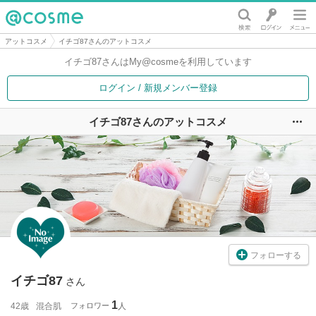
@cosme
アットコスメ
イチゴ87さんのアットコスメ
イチゴ87さんは
My@cosmeを利用しています
ログイン / 新規メンバー登録
イチゴ87さんのアットコスメ
ユ
フォローする
イチゴ87
さん
1
42歳
混合肌
フォロワー