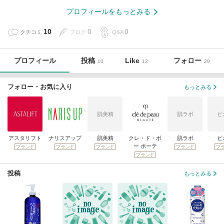
プロフィールをもっとみる
10
0
0
クチコミ
ブログ
Q&A
プロフィール
投稿
Like
フォロー
10
12
29
フォロー・お気に入り
もっとみる
肌美精
肌ラボ
ビ
アスタリフト
ナリスアップ
肌美精
クレ・ド・ポ
肌ラボ
ビ
ー ボーテ
ブランド
ブランド
ブランド
ブランド
ブ
ブランド
投稿
もっとみる