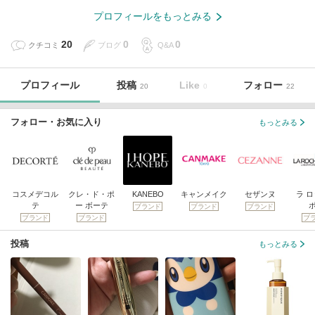
プロフィールをもっとみる
20
0
0
クチコミ
ブログ
Q&A
プロフィール
投稿
Like
フォロー
20
0
22
フォロー・お気に入り
もっとみる
コスメデコル
クレ・ド・ポ
KANEBO
キャンメイク
セザンヌ
ラ 
テ
ー ボーテ
ブランド
ブランド
ブランド
ブランド
ブランド
ブ
投稿
もっとみる