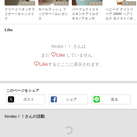
クチコミ
クチコミ
クチコミ
クチコミ
クリーミータッチラ
カールラッシュ フ
パーフェクトＵＶ
ハニーク ナイトリ
イナー / キャンメイ
ィクサー / エレガン
スキンケアミルク
ペア 2WAY ヘアミ
ク
ス
ＮＡ / アネッサ
ルク モイスト / ボト
ルワークス
Like
hiroko！！ さんは
Like
まだ
していません。
Like
するとここに表示されます。
このページをシェア
ポスト
シェア
送る
hiroko！！さんの活動