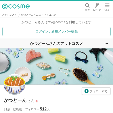
@cosme
アットコスメ
かつどーんさんのアットコスメ
かつどーんさんは
My@cosmeを利用しています
ログイン / 新規メンバー登録
かつどーんさんのアットコスメ
ユ
フォローする
かつどーん
さん
512
31歳
乾燥肌
フォロワー