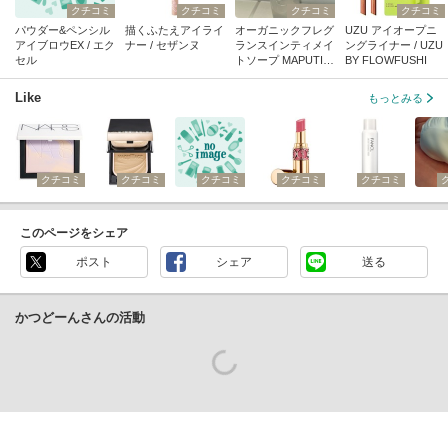
クチコミ
クチコミ
クチコミ
クチコミ
パウダー&ペンシル
描くふたえアイライ
オーガニックフレグ
UZU アイオープニ
アイブロウEX / エク
ナー / セザンヌ
ランスインティメイ
ングライナー / UZU
セル
トソープ MAPUTI
BY FLOWFUSHI
(旧) / MAPUTI
Like
もっとみる
クチコミ
クチコミ
クチコミ
クチコミ
クチコミ
このページをシェア
ポスト
シェア
送る
かつどーんさんの活動