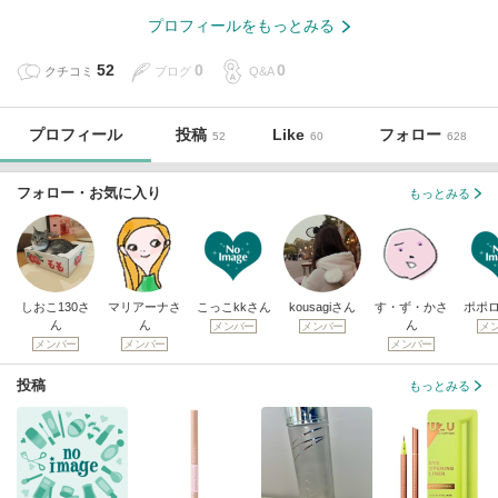
プロフィールをもっとみる
52
0
0
クチコミ
ブログ
Q&A
プロフィール
投稿
Like
フォロー
52
60
628
フォロー・お気に入り
もっとみる
しおこ130さ
マリアーナさ
こっこkkさん
kousagiさん
す・ず・かさ
ポポ
ん
ん
ん
メンバー
メンバー
メ
メンバー
メンバー
メンバー
投稿
もっとみる