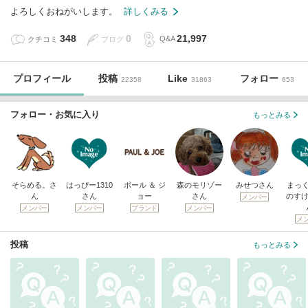
よろしくおねがいします。
詳しくみる
348
0
21,997
クチコミ
ブログ
Q&A
プロフィール
投稿
Like
フォロー
22358
31863
653
フォロー・お気に入り
もっとみる
そらめる。さ
はっぴー1310
ポール ＆ ジ
森のモリゾー
みせつさん
まっ
ん
さん
ョー
さん
のすけ
メンバー
メンバー
メンバー
ブランド
メンバー
メ
投稿
もっとみる