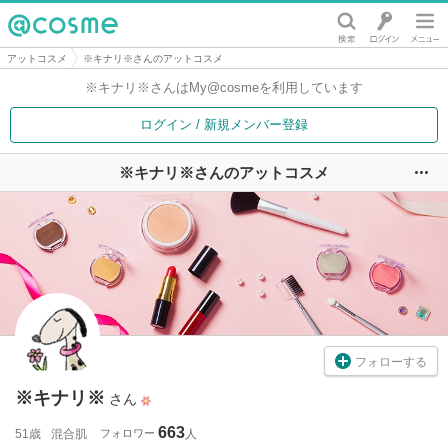
@cosme
アットコスメ
※キナリ※さんのアットコスメ
※キナリ※さんは
My@cosmeを利用しています
ログイン / 新規メンバー登録
※キナリ※さんのアットコスメ
ユ
フォローする
※キナリ※
さん
663
51歳
混合肌
フォロワー