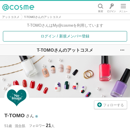
@cosme
アットコスメ
T-TOMOさんのアットコスメ
T-TOMOさんは
My@cosmeを利用しています
ログイン / 新規メンバー登録
T-TOMOさんのアットコスメ
ユ
フォローする
T-TOMO
さん
21
51歳
混合肌
フォロワー