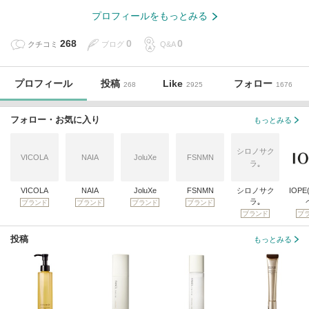
プロフィールをもっとみる
268
0
0
クチコミ
ブログ
Q&A
プロフィール
投稿
Like
フォロー
268
2925
1676
フォロー・お気に入り
もっとみる
シロノサク
VICOLA
NAIA
JoluXe
FSNMN
ラ｡
VICOLA
NAIA
JoluXe
FSNMN
シロノサク
IOP
ラ｡
ブランド
ブランド
ブランド
ブランド
ブランド
ブ
投稿
もっとみる