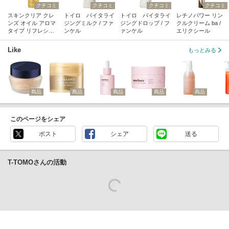
クチコミ
クチコミ
クチコミ
クチコミ
スキンクリア クレ
トイロ バイタライ
トイロ バイタライ
レチノパワー リン
ンズ オイル アロマ
ジングミルク / ファ
ジングドロップ / フ
クルクリーム ba /
タイプ リフレシン
ンケル
ァンケル
エリクシール
グシトラスの香り /
アテニア
Like
もっとみる
商品
商品
商品
商品
商品
このページをシェア
ポスト
シェア
送る
T-TOMOさんの活動