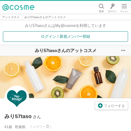
@cosme
アットコスメ
みり57tasoさんのアットコスメ
みり57tasoさんは
My@cosmeを利用しています
ログイン / 新規メンバー登録
みり57tasoさんのアットコスメ
ユ
フォローする
みり57taso
さん
0
41歳
乾燥肌
フォロワー