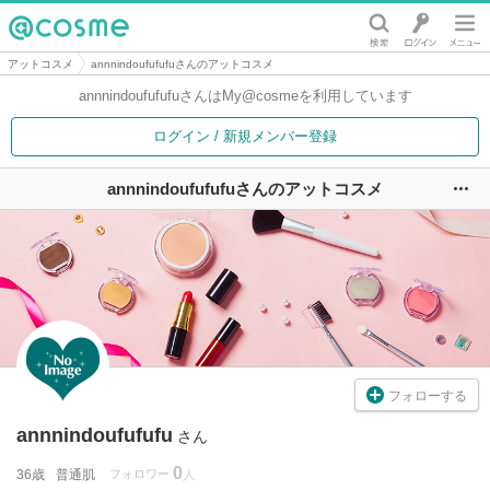
@cosme
アットコスメ
annnindoufufufuさんのアットコスメ
annnindoufufufuさんは
My@cosmeを利用しています
ログイン / 新規メンバー登録
annnindoufufufuさんのアットコスメ
ユ
フォローする
annnindoufufufu
さん
0
36歳
普通肌
フォロワー