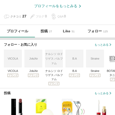
プロフィールをもっとみる
27
0
0
クチコミ
ブログ
Q&A
プロフィール
投稿
Like
フォロー
27
51
125
フォロー・お気に入り
もっとみる
ナルシソ ロド
VICOLA
JoluXe
リゲス パルフ
B.A
Straine
ァム
VICOLA
JoluXe
ナルシソ ロド
B.A
Straine
BOTA
リゲス パルフ
タニ
ブランド
ブランド
ブランド
ブランド
ァム
ブ
ブランド
投稿
もっとみる