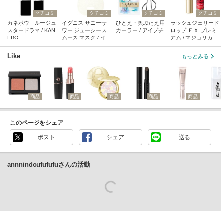
クチコミ
クチコミ
クチコミ
クチコミ
カネボウ ルージュ
イグニス サニーサ
ひとえ・奥ぶたえ用
ラッシュジェリード
スタードラマ / KAN
ワー ジューシース
カーラー / アイプチ
ロップ ＥＸ プレミ
EBO
ムース マスク / イグ
アム / マジョリカ マ
ニス
ジョルカ
Like
もっとみる
商品
商品
商品
商品
商品
このページをシェア
ポスト
シェア
送る
annnindoufufufuさんの活動