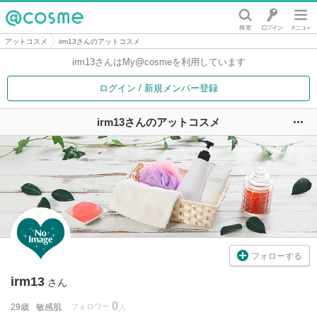
@cosme
アットコスメ
irm13さんのアットコスメ
irm13さんは
My@cosmeを利用しています
ログイン / 新規メンバー登録
irm13さんのアットコスメ
ユ
フォローする
irm13
さん
0
29歳
敏感肌
フォロワー