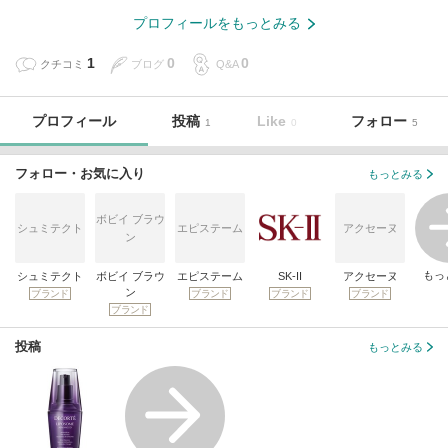
プロフィールをもっとみる
1
0
0
クチコミ
ブログ
Q&A
プロフィール
投稿
Like
フォロー
1
0
5
フォロー・お気に入り
もっとみる
ボビイ ブラウ
シュミテクト
エピステーム
アクセーヌ
ン
もっ
シュミテクト
ボビイ ブラウ
エピステーム
SK-II
アクセーヌ
ン
ブランド
ブランド
ブランド
ブランド
ブランド
投稿
もっとみる