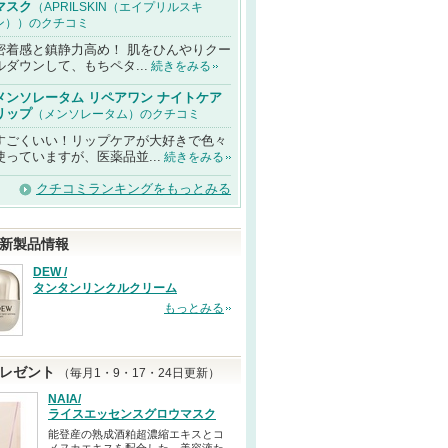
マスク
（APRILSKIN（エイプリルスキ
ン））のクチコミ
密着感と鎮静力高め！ 肌をひんやりクー
ルダウンして、もちペタ...
続きをみる
メンソレータム リペアワン ナイトケア
リップ
（メンソレータム）のクチコミ
すごくいい！リップケアが大好きで色々
使っていますが、医薬品並...
続きをみる
クチコミランキングをもっとみる
新製品情報
DEW /
タンタンリンクルクリーム
もっとみる
レゼント
（毎月1・9・17・24日更新）
NAIA/
ライスエッセンスグロウマスク
能登産の熟成酒粕超濃縮エキスとコ