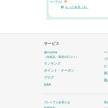
ゲバ子さん
もっとみる（1）
サービス
@cosme
ベ
（化粧品・美容の口コミ）
プ
ランキング
ビ
ポイント・クーポン
新
ブログ
最
Q&A
プレミアム会員とは
免