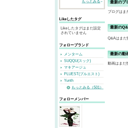
もっとみる
最新のブ
ブログはま
Likeしたタグ
最新のQ&
Likeしたタグはまだ設定
されていません
Q&Aはま
フォローブランド
最新の動
メンターム
SUQQU(スック)
動画はまだ
マキアージュ
PLUEST(プルエスト)
Yunth
もっとみる（501）
フォローメンバー