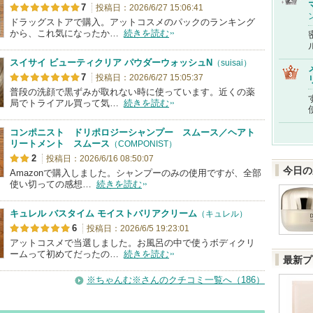
7
投稿日：2026/6/27 15:06:41
ドラッグストアで購入。アットコスメのパックのランキング
から、これ気になったか…
続きを読む
スイサイ ビューティクリア パウダーウォッシュN
（suisai）
7
投稿日：2026/6/27 15:05:37
普段の洗顔で黒ずみが取れない時に使っています。近くの薬
局でトライアル買って気…
続きを読む
コンポニスト ドリポロジーシャンプー スムース／ヘアト
リートメント スムース
（COMPONIST）
2
投稿日：2026/6/16 08:50:07
今日の
Amazonで購入しました。シャンプーのみの使用ですが、全部
使い切っての感想…
続きを読む
キュレル バスタイム モイストバリアクリーム
（キュレル）
6
投稿日：2026/6/5 19:23:01
アットコスメで当選しました。お風呂の中で使うボディクリ
ームって初めてだったの…
続きを読む
最新プ
※ちゃんむ※さんのクチコミ一覧へ（186）