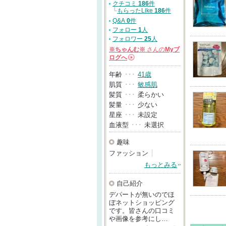
クチコミ
186
件
└
もらったLike
186
件
Q&A
0
件
フォロー
1
人
フォロワー
25
人
※ちゃんむ※
さんの
Myブ
ログへ
→
年齢
･･･
41歳
肌質
･･･
敏感肌
髪質
･･･
柔らかい
髪量
･･･
少ない
星座
･･･
未設定
血液型
･･･
未選択
趣味
ファッション
もっとみる
自己紹介
デパートが無いのでほ
ぼネットショッピング
です。皆さんの口コミ
や画像を参考にし…