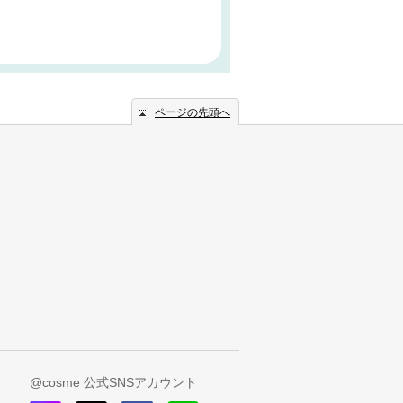
ページの先頭へ
@cosme 公式SNSアカウント