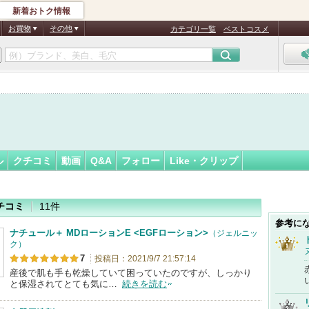
新着おトク情報
メン☆
フォロー
さん
お買物
その他
カテゴリ一覧
ベストコスメ
認
証
済
ル
クチコミ
動画
Q&A
フォロー
Like・クリップ
チコミ
11件
参考に
ナチュール＋ MDローションE <EGFローション>
（ジェルニッ
ク）
7
投稿日：2021/9/7 21:57:14
産後で肌も手も乾燥していて困っていたのですが、しっかり
と保湿されてとても気に…
続きを読む