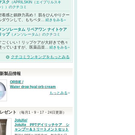
マスク
（APRILSKIN（エイプリルスキ
ン））のクチコミ
密着感と鎮静力高め！ 肌をひんやりクー
ルダウンして、もちペタ...
続きをみる
メンソレータム リペアワン ナイトケア
リップ
（メンソレータム）のクチコミ
すごくいい！リップケアが大好きで色々
使っていますが、医薬品並...
続きをみる
クチコミランキングをもっとみる
新製品情報
ORBIE /
Water drop hyal orb cream
もっとみる
レゼント
（毎月1・9・17・24日更新）
JoluXe/
JoluXe PPTデイリッチケア シ
ャンプー＆トリートメントセット