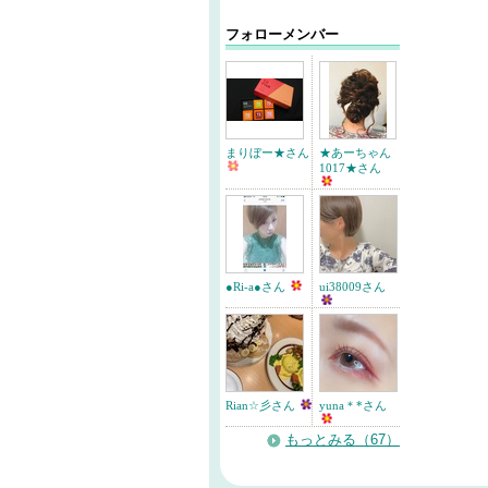
フォローメンバー
まりぼー★さん
★あーちゃん
1017★さん
●Ri-a●さん
ui38009さん
Rian☆彡さん
yuna＊*さん
もっとみる（67）