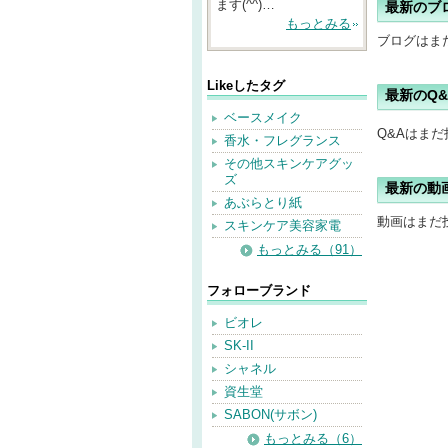
ます(^^)…
最新のブ
もっとみる
ブログはま
Likeしたタグ
最新のQ&
ベースメイク
Q&Aはま
香水・フレグランス
その他スキンケアグッ
ズ
最新の動
あぶらとり紙
動画はまだ
スキンケア美容家電
もっとみる（91）
フォローブランド
ビオレ
SK-II
シャネル
資生堂
SABON(サボン)
もっとみる（6）