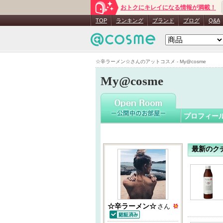
おトクにキレイになる情報が満載！
☆辛ラー
TOP
ランキング
ブランド
ブログ
Q&A
☆辛ラーメン☆さんのアットコスメ - My@cosme
My@cosme
プロフィー
最新のク
☆辛ラーメン☆
さん
認証済