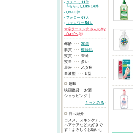
クチコミ
11
件
└
もらったLike
14
件
Q&A
0
件
フォロー
67
人
フォロワー
54
人
☆辛ラーメン☆
さんの
My
ブログへ
→
年齢
･･･
30歳
肌質
･･･
乾燥肌
髪質
･･･
普通
髪量
･･･
多い
星座
･･･
乙女座
血液型
･･･
B型
趣味
映画鑑賞
お酒
ショッピング
もっとみる
自己紹介
コスメ、スキンケア、
ヘアケアなど大好きで
す！よろしくお願いし