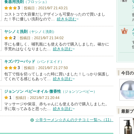
食器用洗剤
（フロッシュ）
3
投稿日：2021/9/7 21:43:21
コストコで大容量だしデザインも可愛かったので買いまし
た！手に優しい洗剤なので…
続きを読む
ヤシノミ洗剤
（ヤシノミ洗剤）
2
投稿日：2021/9/7 21:34:02
手にも優しく、哺乳瓶にも使えるので購入しました。確かに
手荒れはなくなりました…
続きを読む
キズパワーパッド
（バンドエイド）
3
投稿日：2021/9/7 21:27:50
今日の
包丁で指を切ってしまった時に買いました！しっかり保護し
てくれてる感じもあって…
続きを読む
ジョンソン ベビーオイル 微香性
（ジョンソンベビー）
1
投稿日：2021/9/7 21:20:44
マッサージや保湿、赤ちゃんにも使えるので購入しました。
手に取ってみると思った…
続きを読む
最新プ
☆辛ラーメン☆さんのクチコミ一覧へ（11）