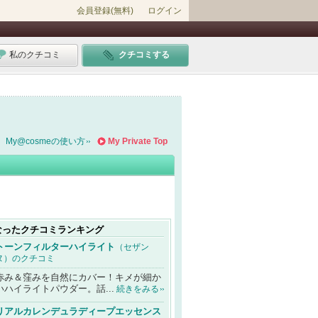
会員登録(無料)
ログイン
私のクチコミ
クチコミする
My@cosmeの使い方
My Private Top
なったクチコミランキング
トーンフィルターハイライト
（セザン
ヌ）のクチコミ
赤み＆窪みを自然にカバー！キメが細か
いハイライトパウダー。話...
続きをみる
リアルカレンデュラディープエッセンス