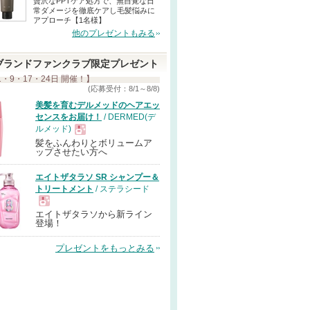
贅沢なPPTケア処方で、無自覚な日
常ダメージを徹底ケアし毛髪悩みに
アプローチ【1名様】
他のプレゼントもみる
ブランドファンクラブ限定プレゼント
1・9・17・24日 開催！】
(応募受付：8/1～8/8)
美髪を育むデルメッドのヘアエッ
センスをお届け！
/ DERMED(デ
ルメッド)
髪をふんわりとボリュームア
現
ップさせたい方へ
エイトザタラソ SR シャンプー＆
品
トリートメント
/ ステラシード
エイトザタラソから新ライン
現
登場！
プレゼントをもっとみる
品