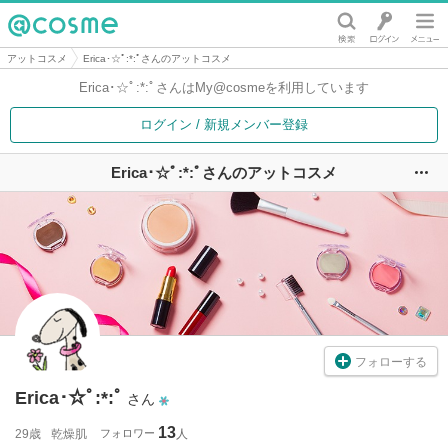
@cosme
アットコスメ
Erica･☆ﾟ:*:ﾟさんのアットコスメ
Erica･☆ﾟ:*:ﾟさんは
My@cosmeを利用しています
ログイン / 新規メンバー登録
Erica･☆ﾟ:*:ﾟさんのアットコスメ
ユ
フォローする
Erica･☆ﾟ:*:ﾟ
さん
13
29歳
乾燥肌
フォロワー