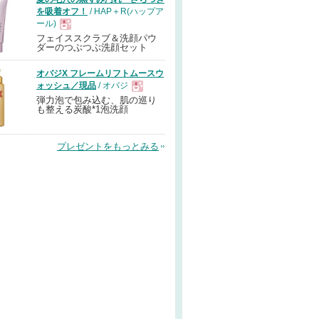
を吸着オフ！
/ HAP＋R(ハップア
ール)
フェイススクラブ＆洗顔パウ
現
ダーのつぶつぶ洗顔セット
オバジX フレームリフトムースウ
品
ォッシュ／現品
/ オバジ
弾力泡で包み込む、肌の巡り
現
も整える炭酸*1泡洗顔
品
プレゼントをもっとみる