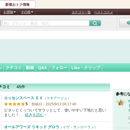
新着おトク情報
n☆
フォロー
さん
お買物
その他
カテゴリ一覧
ベストコスメ
認
証
済
ル
クチコミ
動画
Q&A
フォロー
Like・クリップ
チコミ
45件
参考に
エッセンスベース ＥＸ
（マキアージュ）
5
投稿日：2025/9/13 06:17:40
ピタッとくっついてサラッとして、使いやすい下地だと思い
ました！…
続きを読む
オールアワーズ リキッド グロウ
（イヴ・サンローラン）