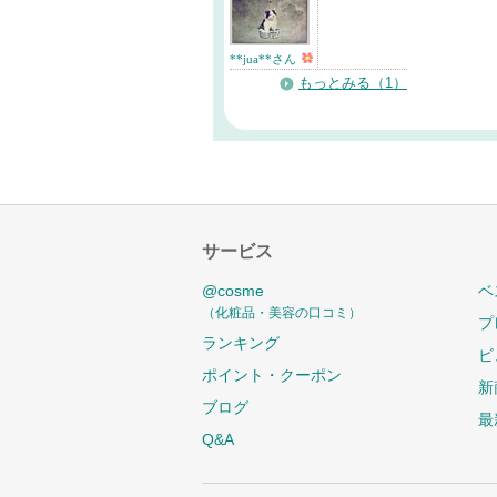
**jua**さん
もっとみる（1）
サービス
@cosme
ベ
（化粧品・美容の口コミ）
プ
ランキング
ビ
ポイント・クーポン
新
ブログ
最
Q&A