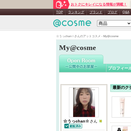
おトクにキレイになる情報が満載！
☆うっcha
TOP
ランキング
ブランド
ブログ
Q&A
☆うっchan☆さんのアットコスメ - My@cosme
My@cosme
プロフィー
最新のク
☆うっchan☆
さん
認証済