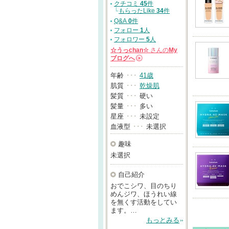
クチコミ
45
件
└
もらったLike
34
件
Q&A
0
件
フォロー
1
人
フォロワー
5
人
☆うっchan☆
さんの
My
ブログへ
→
年齢
･･･
41歳
肌質
･･･
乾燥肌
髪質
･･･
硬い
髪量
･･･
多い
星座
･･･
未設定
血液型
･･･
未選択
趣味
未選択
自己紹介
おでこシワ、目のちり
めんジワ、ほうれい線
を無くす活動をしてい
ます。…
もっとみる