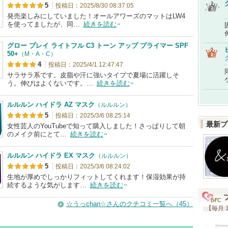
5
投稿日：2025/8/30 08:37:05
発売楽しみにしていました！オールアワーズのマットはLW4
を使ってましたが、同…
続きを読む
グロー プレイ ライトフル C3 トーン アップ プライマー SPF
50+
（M・A・C）
4
投稿日：2025/4/1 12:47:47
サラサラ系です。皮脂や汗に強いタイプで夏場に活躍しそ
う。伸びはよくないです。…
続きを読む
ルルルン ハイドラ AZ マスク
（ルルルン）
5
投稿日：2025/3/6 08:25:14
最新プ
女性芸人のYouTubeで知って購入しました！さっぱりして朝
のメイク前にとて…
続きを読む
ルルルン ハイドラ EX マスク
（ルルルン）
5
投稿日：2025/3/6 08:24:02
生地が厚めでしっかりフィットしてくれます！保湿効果が持
続するような気がします…
続きを読む
☆うっchan☆さんのクチコミ一覧へ（45）
【毎月 