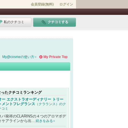
会員登録(無料)
ログイン
私のクチコミ
クチコミする
My@cosmeの使い方
My Private Top
なったクチコミランキング
オー エクストラオーディナリー トリー
トメントフレグランス
（クラランス）のク
チコミ
スパ発祥のCLARINSの４つのアロマボデ
ィケアラインから出...
続きをみる