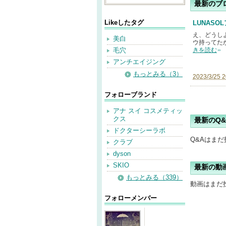
最新のブ
Likeしたタグ
LUNAS
え、どうし
美白
ウ持ってた
毛穴
きを読む
アンチエイジング
もっとみる（3）
2023/3/25 2
フォローブランド
アナ スイ コスメティッ
クス
最新のQ&
ドクターシーラボ
Q&Aはま
クラブ
dyson
SKIO
最新の動
もっとみる（339）
動画はまだ
フォローメンバー