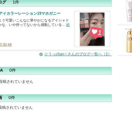
ログ
1件
OLアイカラーレーション19マホガニー
よう可愛いこんなに華やかになるアイシャド
かな、いや持ってないから感動している…
続
0:30:48
☆うっchan☆さんのブログ一覧へ（1）
A
0件
だ投稿されていません
画
0件
投稿されていません