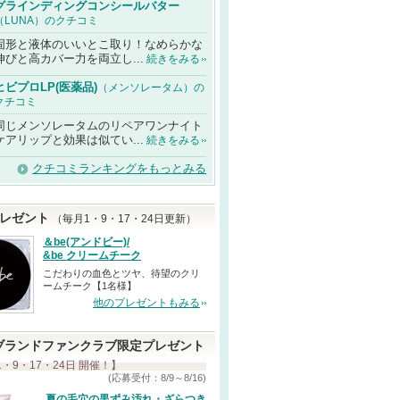
グラインディングコンシールバター
（LUNA）のクチコミ
固形と液体のいいとこ取り！なめらかな
伸びと高カバー力を両立し...
続きをみる
ヒビプロLP(医薬品)
（メンソレータム）の
クチコミ
同じメンソレータムのリペアワンナイト
ケアリップと効果は似てい...
続きをみる
クチコミランキングをもっとみる
レゼント
（毎月1・9・17・24日更新）
＆be(アンドビー)/
&be クリームチーク
こだわりの血色とツヤ、待望のクリ
ームチーク【1名様】
他のプレゼントもみる
ブランドファンクラブ限定プレゼント
1・9・17・24日 開催！】
(応募受付：8/9～8/16)
夏の毛穴の黒ずみ汚れ・ざらつき