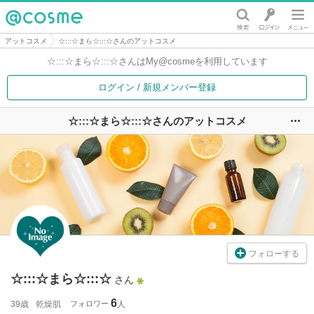
@cosme
アットコスメ
☆:::☆まら☆:::☆さんのアットコスメ
☆:::☆まら☆:::☆さんは
My@cosmeを利用しています
ログイン / 新規メンバー登録
☆:::☆まら☆:::☆さんのアットコスメ
ユ
フォローする
☆:::☆まら☆:::☆
さん
6
39歳
乾燥肌
フォロワー