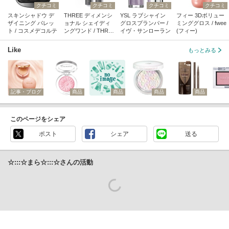
クチコミ
クチコミ
クチコミ
クチコミ
スキンシャドウ デ
THREE ディメンシ
YSL ラブシャイン
フィー 3Dボリュー
ザイニング パレッ
ョナル シェイディ
グロスプランパー /
ミンググロス / fwee
ト / コスメデコルテ
ングワンド / THRE
イヴ・サンローラン
(フィー)
E
Like
もっとみる
記事・ブログ
商品
商品
商品
商品
このページをシェア
ポスト
シェア
送る
☆:::☆まら☆:::☆さんの活動