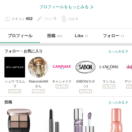
プロフィールをもっとみる
402
0
1
クチコミ
ブログ
Q&A
プロフィール
投稿
Like
フォロー
402
17
17
フォロー・お気に入り
もっとみる
シュウ ウエム
MaisondeAMi
キャンメイク
SABON(サボ
ランコム
デジ
ラ
さん
ン)
ブランド
ブランド
ブ
ブランド
メンバー
ブランド
投稿
もっとみる