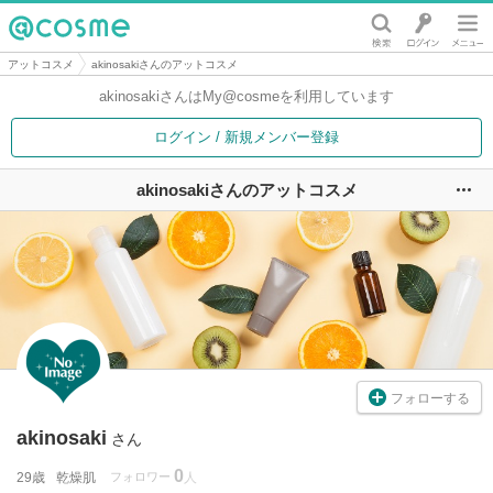
@cosme
アットコスメ
akinosakiさんのアットコスメ
akinosakiさんは
My@cosmeを利用しています
ログイン / 新規メンバー登録
akinosakiさんのアットコスメ
ユ
フォローする
akinosaki
さん
0
29歳
乾燥肌
フォロワー