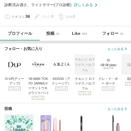
診断済み酒さ、ライトサマー(プロ診断)
詳しくみる
36
0
0
クチコミ
ブログ
Q&A
プロフィール
投稿
Like
フォロー
36
496
28
フォロー・お気に入り
もっとみる
ナルシソ ロド
リゲス パルフ
花
ァム
D-UP(ディー
YA-MAN TOK
AXXZIA（ア
ナルシソ ロド
クレ・ド・ポ
花
アップ)
YO JAPAN(ヤ
クシージア）
リゲス パルフ
ー ボーテ
ブ
ーマントウキ
ァム
ブランド
ブランド
ブランド
ョウジャパン)
ブランド
ブランド
投稿
もっとみる