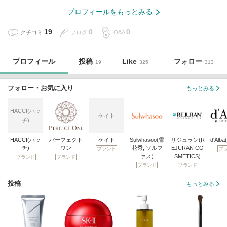
プロフィールをもっとみる
19
0
0
クチコミ
ブログ
Q&A
プロフィール
投稿
Like
フォロー
19
325
313
フォロー・お気に入り
もっとみる
HACCI(ハッ
ケイト
チ)
HACCI(ハッ
パーフェクト
ケイト
Sulwhasoo(雪
リジュラン(R
d'Alb
チ)
ワン
花秀, ソルフ
EJURAN CO
ブランド
ブ
ァス)
SMETICS)
ブランド
ブランド
ブランド
ブランド
投稿
もっとみる