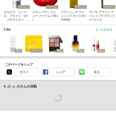
クチコミ
クチコミ
クチコミ
クチコミ
オルビス リンク
スキンパワー リニ
バランシング クレ
ヴィセ アヴァン ア
ル ブライト UV
ュー クリーム / SK-I
ンジング オイル N /
イシャドウブラシ 0
プロテクター N
I
THREE
1 / ヴィセ
/ オルビス
Like
もっとみる
商品
クチコミ
商品
商品
商品
このページをシェア
ポスト
シェア
送る
k_@_n_@さんの活動