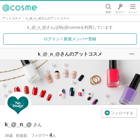
@cosme
アットコスメ
k_@_n_@さんのアットコスメ
k_@_n_@さんは
My@cosmeを利用しています
ログイン / 新規メンバー登録
k_@_n_@さんのアットコスメ
ユ
フォローする
k_@_n_@
さん
4
38歳
乾燥肌
フォロワー