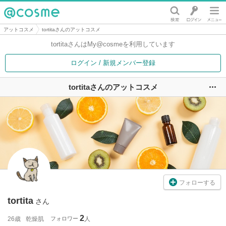
@cosme
アットコスメ
tortitaさんのアットコスメ
tortitaさんは
My@cosmeを利用しています
ログイン / 新規メンバー登録
tortitaさんのアットコスメ
ユ
フォローする
tortita
さん
2
26歳
乾燥肌
フォロワー