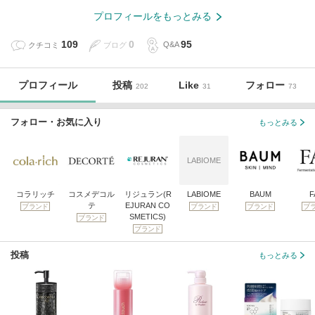
プロフィールをもっとみる
109
0
95
クチコミ
ブログ
Q&A
プロフィール
投稿
Like
フォロー
202
31
73
フォロー・お気に入り
もっとみる
LABIOME
コラリッチ
コスメデコル
リジュラン(R
LABIOME
BAUM
F
テ
EJURAN CO
ブランド
ブランド
ブランド
ブ
SMETICS)
ブランド
ブランド
投稿
もっとみる