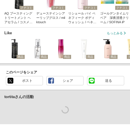
クチコミ
クチコミ
クチコミ
クチコミ
AQ ブースティング
デューステインシア
リシェール バイ ベ
ゴールデンタイムリ
トリートメント ヘ
ーリップグロス / mil
ネフィーク ボディ
ペア 深夜浸透クリ
アセラム / コスメデ
ktouch
ウォッシュ / ベネフ
ーム / SOFINA iP
コルテ
ィーク
Like
もっとみる
商品
商品
商品
商品
商品
このページをシェア
ポスト
シェア
送る
tortitaさんの活動