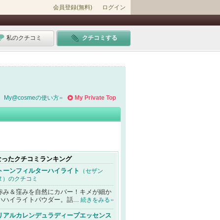
会員登録(無料)
ログイン
私のクチコミ
クチコミする
My@cosmeの使い方
My Private Top
なったクチコミランキング
トーンフィルターハイライト
（セザン
ヌ）のクチコミ
赤み＆窪みを自然にカバー！キメが細か
いハイライトパウダー。話...
続きをみる
リアルカレンデュラディープエッセンス