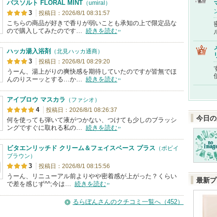
バスソルト FLORAL MINT
（umiral）
3
投稿日：2026/8/1 08:31:57
こちらの商品が好きで香りが弱いことも承知の上で限定品な
ので購入してみたのです…
続きを読む
ハッカ湯入浴剤
（北見ハッカ通商）
3
投稿日：2026/8/1 08:29:20
うーん、湯上がりの爽快感を期待していたのですが皆無でほ
んのりスーッとする…か…
続きを読む
アイブロウ マスカラ
（ファシオ）
4
投稿日：2026/8/1 08:26:37
今日の
何を使っても弾いて液がつかない、つけても少しのブラッシ
ングですぐに取れる私の…
続きを読む
ビタエンリッチド クリーム＆フェイスベース プラス
（ボビイ
ブラウン）
3
投稿日：2026/8/1 08:15:56
うーん、リニューアル前よりやや密着感が上がった？くらい
最新プ
で差を感じず^^;今は…
続きを読む
るらぼんさんのクチコミ一覧へ（452）