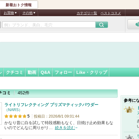
新着おトク情報
フォロー
さん
お買物
その他
カテゴリ一覧
ベストコスメ
ル
クチコミ
動画
Q&A
フォロー
Like・クリップ
チコミ
452件
参考に
ライトリフレクティング プリズマティックパウダー
（NARS）
5
投稿日：2026/8/1 09:01:44
かなり昔に白を試して特段感動もなく、日焼け止め効果もな
いのでどんなに周りがリ…
続きを読む