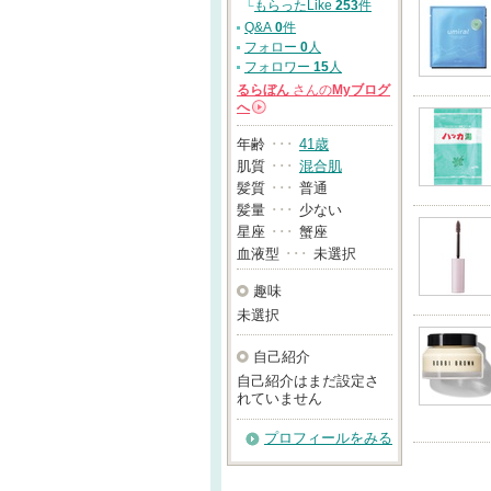
└
もらったLike
253
件
Q&A
0
件
フォロー
0
人
フォロワー
15
人
るらぼん
さんの
Myブログ
へ
→
年齢
･･･
41歳
肌質
･･･
混合肌
髪質
･･･
普通
髪量
･･･
少ない
星座
･･･
蟹座
血液型
･･･
未選択
趣味
未選択
自己紹介
自己紹介はまだ設定さ
れていません
プロフィールをみる