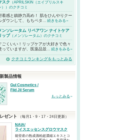
マスク
（APRILSKIN（エイプリルスキ
ン））のクチコミ
密着感と鎮静力高め！ 肌をひんやりクー
ルダウンして、もちペタ...
続きをみる
メンソレータム リペアワン ナイトケア
リップ
（メンソレータム）のクチコミ
すごくいい！リップケアが大好きで色々
使っていますが、医薬品並...
続きをみる
クチコミランキングをもっとみる
新製品情報
Gul Cosmetics /
Fild Jil Serum
もっとみる
レゼント
（毎月1・9・17・24日更新）
NAIA/
ライスエッセンスグロウマスク
能登産の熟成酒粕超濃縮エキスとコ