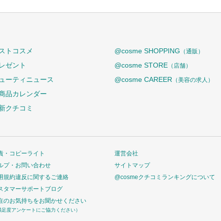
ストコスメ
@cosme SHOPPING
（通販）
レゼント
@cosme STORE
（店舗）
ューティニュース
@cosme CAREER
（美容の求人）
商品カレンダー
新クチコミ
責・コピーライト
運営会社
ルプ・お問い合わせ
サイトマップ
用規約違反に関するご連絡
@cosmeクチコミランキングについて
スタマーサポートブログ
在のお気持ちをお聞かせください
満足度アンケートにご協力ください）