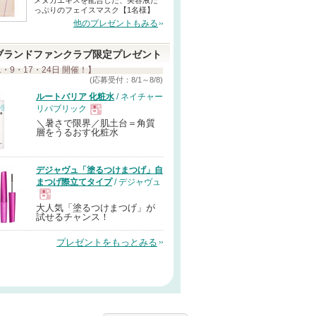
メヌカエキスを配合した、美容液た
っぷりのフェイスマスク【1名様】
他のプレゼントもみる
ブランドファンクラブ限定プレゼント
1・9・17・24日 開催！】
(応募受付：8/1～8/8)
ルートバリア 化粧水
/ ネイチャー
リパブリック
＼暑さで限界／肌土台＝角質
現
層をうるおす化粧水
品
デジャヴュ「塗るつけまつげ」自
まつげ際立てタイプ
/ デジャヴュ
大人気「塗るつけまつげ」が
現
試せるチャンス！
プレゼントをもっとみる
品