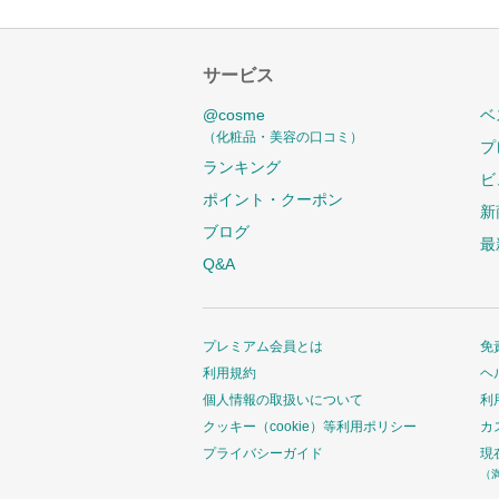
サービス
@cosme
ベ
（化粧品・美容の口コミ）
プ
ランキング
ビ
ポイント・クーポン
新
ブログ
最
Q&A
プレミアム会員とは
免
利用規約
ヘ
個人情報の取扱いについて
利
クッキー（cookie）等利用ポリシー
カ
プライバシーガイド
現
（