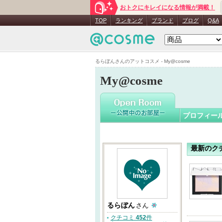
おトクにキレイになる情報が満載！
るらぼん
TOP
ランキング
ブランド
ブログ
Q&A
るらぼんさんのアットコスメ - My@cosme
My@cosme
プロフィー
最新のク
るらぼん
さん
クチコミ
452
件