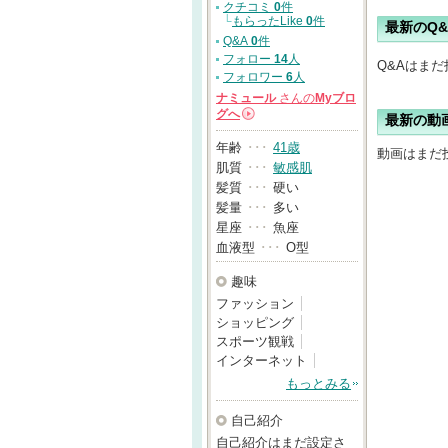
クチコミ
0
件
└
もらったLike
0
件
最新のQ&
Q&A
0
件
フォロー
14
人
Q&Aはま
フォロワー
6
人
ナミュール
さんの
Myブロ
グへ
最新の動
→
年齢
･･･
41歳
動画はまだ
肌質
･･･
敏感肌
髪質
･･･
硬い
髪量
･･･
多い
星座
･･･
魚座
血液型
･･･
O型
趣味
ファッション
ショッピング
スポーツ観戦
インターネット
もっとみる
自己紹介
自己紹介はまだ設定さ