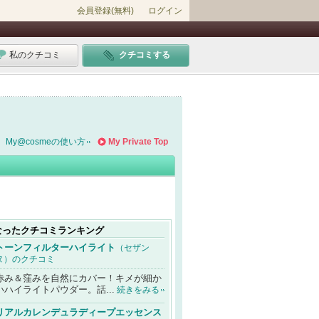
会員登録(無料)
ログイン
私のクチコミ
クチコミする
My@cosmeの使い方
My Private Top
なったクチコミランキング
トーンフィルターハイライト
（セザン
ヌ）のクチコミ
赤み＆窪みを自然にカバー！キメが細か
いハイライトパウダー。話...
続きをみる
リアルカレンデュラディープエッセンス