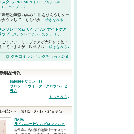
マスク
（APRILSKIN（エイプリルスキ
ン））のクチコミ
密着感と鎮静力高め！ 肌をひんやりクー
ルダウンして、もちペタ...
続きをみる
メンソレータム リペアワン ナイトケア
リップ
（メンソレータム）のクチコミ
すごくいい！リップケアが大好きで色々
使っていますが、医薬品並...
続きをみる
クチコミランキングをもっとみる
新製品情報
salosee(サロシー) /
サロシー ウォーターグロウヘアセ
ラム
もっとみる
レゼント
（毎月1・9・17・24日更新）
NAIA/
ライスエッセンスグロウマスク
能登産の熟成酒粕超濃縮エキスとコ