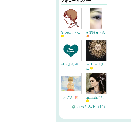
フォローメンバー
なつめこさん
★愛彩★さん
mi_kさん
world_endさ
ん
ポ～さん
analaighさん
もっとみる（14）