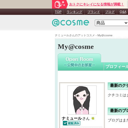
おトクにキレイになる情報が満載！
ナミュー
TOP
ランキング
ブランド
ブログ
Q&A
ナミュールさんのアットコスメ - My@cosme
My@cosme
プロフィー
最新のク
クチコミは
最新のブ
ナミュール
さん
ブログはま
認証済