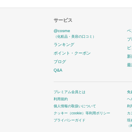
サービス
@cosme
ベ
（化粧品・美容の口コミ）
プ
ランキング
ビ
ポイント・クーポン
新
ブログ
最
Q&A
プレミアム会員とは
免
利用規約
ヘ
個人情報の取扱いについて
利
クッキー（cookie）等利用ポリシー
カ
プライバシーガイド
現
（