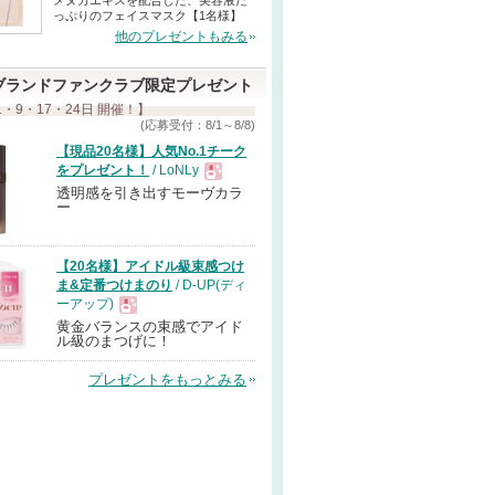
メヌカエキスを配合した、美容液た
っぷりのフェイスマスク【1名様】
他のプレゼントもみる
ブランドファンクラブ限定プレゼント
1・9・17・24日 開催！】
(応募受付：8/1～8/8)
【現品20名様】人気No.1チーク
をプレゼント！
/ LoNLy
透明感を引き出すモーヴカラ
現
ー
品
【20名様】アイドル級束感つけ
ま&定番つけまのり
/ D-UP(ディ
ーアップ)
黄金バランスの束感でアイド
現
ル級のまつげに！
プレゼントをもっとみる
品