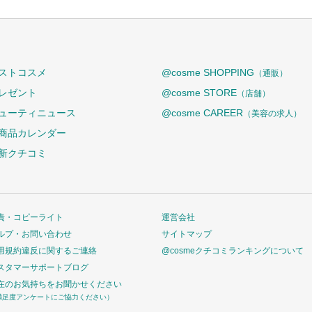
ストコスメ
@cosme SHOPPING
（通販）
レゼント
@cosme STORE
（店舗）
ューティニュース
@cosme CAREER
（美容の求人）
商品カレンダー
新クチコミ
責・コピーライト
運営会社
ルプ・お問い合わせ
サイトマップ
用規約違反に関するご連絡
@cosmeクチコミランキングについて
スタマーサポートブログ
在のお気持ちをお聞かせください
満足度アンケートにご協力ください）