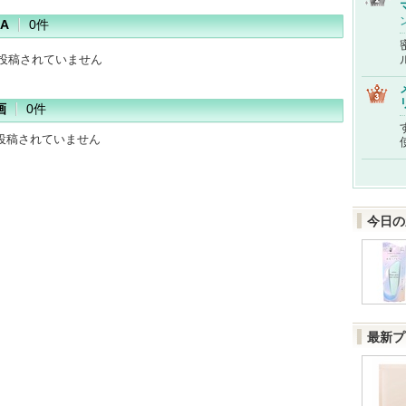
A
0件
だ投稿されていません
画
0件
投稿されていません
今日の
最新プ