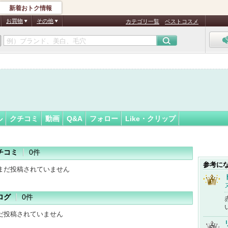
新着おトク情報
ル
フォロー
さん
お買物
その他
カテゴリ一覧
ベストコスメ
認
証
済
ル
クチコミ
動画
Q&A
フォロー
Like・クリップ
チコミ
0件
参考に
まだ投稿されていません
ログ
0件
だ投稿されていません