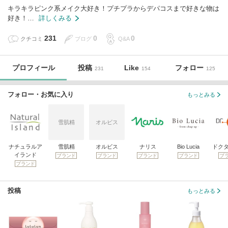
キラキラピンク系メイク大好き！プチプラからデパコスまで好きな物は
好き！…
詳しくみる
231
0
0
クチコミ
ブログ
Q&A
プロフィール
投稿
Like
フォロー
231
154
125
フォロー・お気に入り
もっとみる
雪肌精
オルビス
ナチュラルア
雪肌精
オルビス
ナリス
Bio Lucia
ドク
イランド
ブランド
ブランド
ブランド
ブランド
ブ
ブランド
投稿
もっとみる