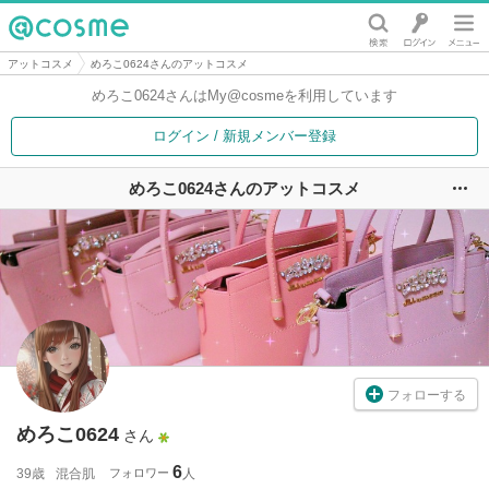
@cosme
アットコスメ
めろこ0624さんのアットコスメ
めろこ0624さんは
My@cosmeを利用しています
ログイン / 新規メンバー登録
めろこ0624さんのアットコスメ
ユ
フォローする
めろこ0624
さん
6
39歳
混合肌
フォロワー