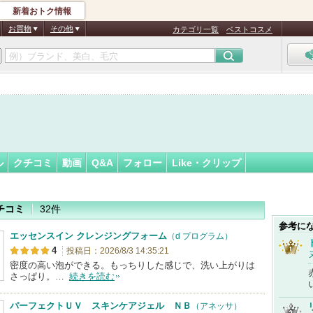
新着おトク情報
フォロー
ん
お買物
その他
カテゴリ一覧
ベストコスメ
ル
クチコミ
動画
Q&A
フォロー
Like・クリップ
チコミ
32件
参考に
エッセンスイン クレンジングフォーム
（d プログラム）
4
投稿日：2026/8/3 14:35:21
密度の高い泡ができる。もっちりした感じで、洗い上がりは
さっぱり。…
続きを読む
パーフェクトＵＶ スキンケアジェル ＮＢ
（アネッサ）