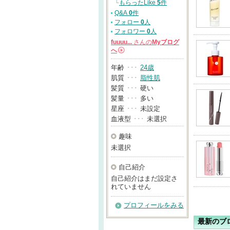
└
もらったLike
5
件
Q&A
0
件
フォロー
0
人
フォロワー
0
人
fuuuu...
さんの
Myブログ
へ
→
年齢
･･･
24歳
肌質
･･･
脂性肌
髪質
･･･
硬い
髪量
･･･
多い
星座
･･･
未設定
血液型
･･･
未選択
趣味
未選択
自己紹介
自己紹介はまだ設定さ
れていません
プロフィールをみる
最新のブ