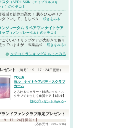
マスク
（APRILSKIN（エイプリルスキ
ン））のクチコミ
密着感と鎮静力高め！ 肌をひんやりクー
ルダウンして、もちペタ...
続きをみる
メンソレータム リペアワン ナイトケア
リップ
（メンソレータム）のクチコミ
すごくいい！リップケアが大好きで色々
使っていますが、医薬品並...
続きをみる
クチコミランキングをもっとみる
レゼント
（毎月1・9・17・24日更新）
YOLU/
ヨル ナイトケアボディスクラブ
カーム
とろけるジェラート触感のソルトス
クラブでやさしく角質ケア【1名様】
他のプレゼントもみる
ブランドファンクラブ限定プレゼント
1・9・17・24日 開催！】
(応募受付：8/9～8/16)