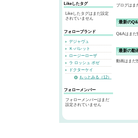
Likeしたタグ
ブログはま
Likeしたタグはまだ設定
されていません
最新のQ&
フォローブランド
Q&Aはま
デジャヴュ
Ｋ-パレット
最新の動
ロージーローザ
動画はまだ
ラ ロッシュ ポゼ
ドクターケイ
もっとみる（12）
フォローメンバー
フォローメンバーはまだ
設定されていません