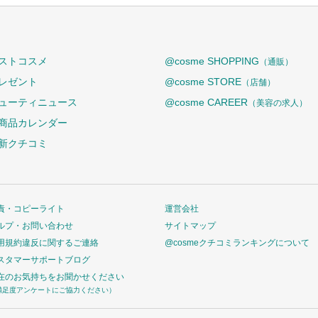
ストコスメ
@cosme SHOPPING
（通販）
レゼント
@cosme STORE
（店舗）
ューティニュース
@cosme CAREER
（美容の求人）
商品カレンダー
新クチコミ
責・コピーライト
運営会社
ルプ・お問い合わせ
サイトマップ
用規約違反に関するご連絡
@cosmeクチコミランキングについて
スタマーサポートブログ
在のお気持ちをお聞かせください
満足度アンケートにご協力ください）