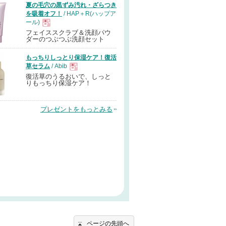
夏の毛穴の黒ずみ汚れ・ざらつき
を吸着オフ！
/ HAP＋R(ハップア
ール)
フェイススクラブ＆洗顔パウ
現
ダーのつぶつぶ洗顔セット
もっちりしっとり保湿ケア！復活
品
草セラム
/ Abib
復活草のうるおいで、しっと
現
りもっちり保湿ケア！
品
プレゼントをもっとみる
ページの先頭へ