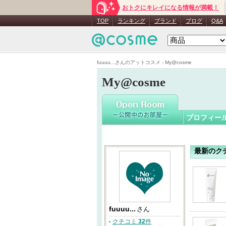
おトクにキレイになる情報が満載！
fuuuu...
さ
TOP
ランキング
ブランド
ブログ
Q&A
fuuuu...さんのアットコスメ - My@cosme
My@cosme
プロフィー
最新のク
fuuuu...
さん
クチコミ
32
件