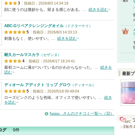
3
投稿日：2026/8/3 14:34:18
顔に使うのは微妙かも。留まる感じがある。…
続きを読む
ABC-Gリペアクレンジングオイル
（ドクターケイ）
5
投稿日：2026/8/3 14:33:13
刺激もなく、使いやすい。…
続きを読む
耐久カールマスカラ
（セザンヌ）
4
投稿日：2026/6/17 16:24:41
最初コームに液がついているのかわからなかった。…
続きを
読む
最新プ
ディオール アディクト リップ グロウ
（ディオール）
5
投稿日：2026/5/18 00:49:04
ローズピンクのような色味。オフィスで使いやすい。…
続き
を読む
fuuuu...さんのクチコミ一覧へ（32）
【毎月 
ログ
0件