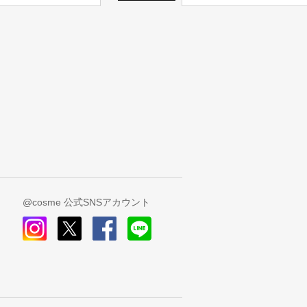
@cosme 公式SNSアカウント
instagram
x
facebook
line