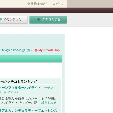
会員登録(無料)
ログイン
私のクチコミ
クチコミする
My@cosmeの使い方
My Private Top
なったクチコミランキング
トーンフィルターハイライト
（セザン
ヌ）のクチコミ
赤み＆窪みを自然にカバー！キメが細か
いハイライトパウダー。話...
続きをみる
リアルカレンデュラディープエッセンス