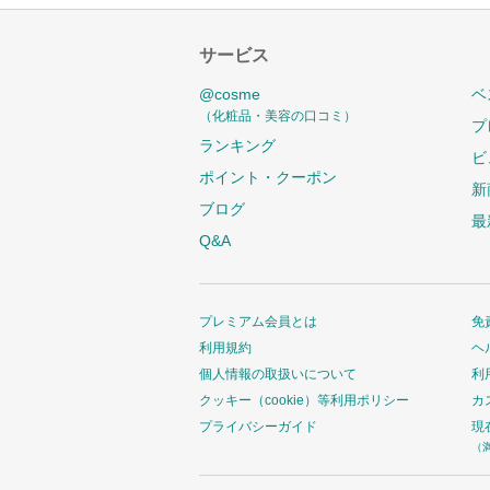
サービス
@cosme
ベ
（化粧品・美容の口コミ）
プ
ランキング
ビ
ポイント・クーポン
新
ブログ
最
Q&A
プレミアム会員とは
免
利用規約
ヘ
個人情報の取扱いについて
利
クッキー（cookie）等利用ポリシー
カ
プライバシーガイド
現
（