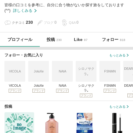
皆様の口コミを参考に、自分に合う物がないか探す旅をしております
(^^)
詳しくみる
230
0
0
クチコミ
ブログ
Q&A
プロフィール
投稿
Like
フォロー
230
87
818
フォロー・お気に入り
もっとみる
シロノサク
DEAR
VICOLA
JoluXe
NAIA
FSNMN
ラ｡
VICOLA
JoluXe
NAIA
シロノサク
FSNMN
DEAR
ラ｡
ブランド
ブランド
ブランド
ブランド
ブランド
ブ
投稿
もっとみる