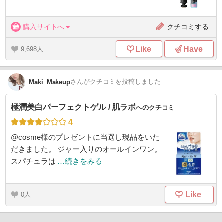
購入サイトへ
クチコミする
Like
Have
9,698
さん
がクチコミを投稿しました
Maki_Makeup
極潤美白パーフェクトゲル / 肌ラボ
へのクチコミ
4
@cosme様のプレゼントに当選し現品をいた
だきました。 ジャー入りのオールインワン。
スパチュラは
…続きをみる
Like
0