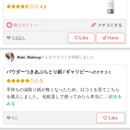
4.8
購入サイトへ
クチコミする
Like
Have
3,832
さん
がクチコミを投稿しました
Maki_Makeup
パウダーつきあぶらとり紙 / ギャツビー
へのクチコミ
5
手持ちの油取り紙が無くなったため、口コミを見てこちら
を購入しました。 化粧直しで使ってみたら本当に
…続きを
みる
Like
0