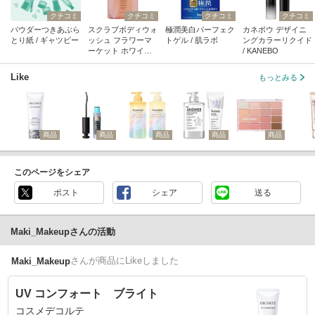
クチコミ
クチコミ
クチコミ
クチコミ
パウダーつきあぶら
スクラブボディウォ
極潤美白パーフェク
カネボウ デザイニ
とり紙 / ギャツビー
ッシュ フラワーマ
トゲル / 肌ラボ
ングカラーリクイド
ーケット ホワイト
/ KANEBO
チューリップ / LUV
SCENT(ラブセント)
Like
もっとみる
商品
商品
商品
商品
商品
このページをシェア
ポスト
シェア
送る
Maki_Makeupさんの活動
さん
が商品にLikeしました
Maki_Makeup
UV コンフォート ブライト
コスメデコルテ