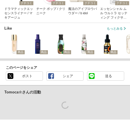
クチコミ
クチコミ
クチコミ
クチコミ
ドラマティックエッ
チーク ポップ / クリ
魔法のアイブロウパ
エッセンシャル ム
センスライナー / マ
ニーク
ウダー / b idol
ル ウルトラ セッテ
キアージュ
ィング フィクサー /
JUNGSAEMMOOL
Like
もっとみる
商品
商品
商品
商品
商品
このページをシェア
ポスト
シェア
送る
Tomoca☆さんの活動