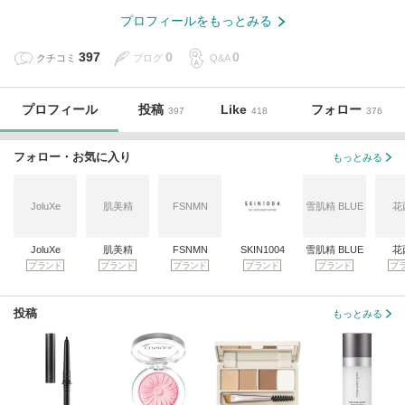
プロフィールをもっとみる
397
0
0
クチコミ
ブログ
Q&A
プロフィール
投稿
Like
フォロー
397
418
376
フォロー・お気に入り
もっとみる
JoluXe
肌美精
FSNMN
雪肌精 BLUE
花
JoluXe
肌美精
FSNMN
SKIN1004
雪肌精 BLUE
花
ブランド
ブランド
ブランド
ブランド
ブランド
ブ
投稿
もっとみる