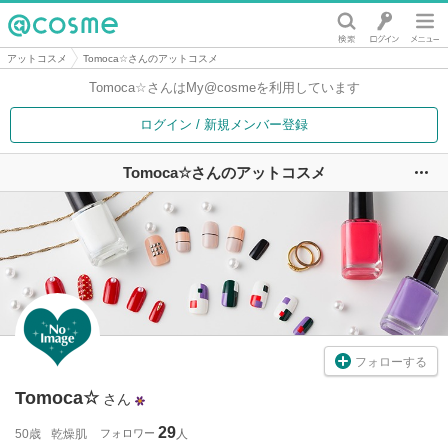
@cosme
アットコスメ
Tomoca☆さんのアットコスメ
Tomoca☆さんは
My@cosmeを利用しています
ログイン / 新規メンバー登録
Tomoca☆さんのアットコスメ
ユ
フォローする
Tomoca☆
さん
29
50歳
乾燥肌
フォロワー