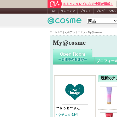
おトクにキレイになる情報が満載！
**ｂｂｂ**
TOP
ランキング
ブランド
ブログ
Q&A
**ｂｂｂ**さんのアットコスメ - My@cosme
My@cosme
プロフィー
最新のク
**ｂｂｂ**
さん
クチコミ
92
件