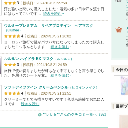
3
投稿日：2024/10/8 21:27:58
汗に強いと聞いて購入しました！湿気の多い日や汗を流す日
にはもってこいです…
続きを読む
ウルミープレミアム リペアプロテイン ヘアマスク
（ulumee）
4
投稿日：2024/10/8 21:26:02
ヨーロッパ旅行で髪がパサパサになってしまったので購入し
ました！つるんとします…
続きを読む
ルルルン ハイドラ EX マスク
（ルルルン）
3
投稿日：2024/10/8 21:24:59
今日の
旅行で使い切りましたが可もなく不可もなくと言う感じでし
た。鼻周りのシートが変…
続きを読む
ソフトディファイン クリームペンシル
（ヒロインメイク）
4
投稿日：2024/10/8 21:22:51
クリーミーでとても描きやすいです！色味も絶妙でお気に入
りです…
続きを読む
最新プ
**ｂｂｂ**さんのクチコミ一覧へ（92）