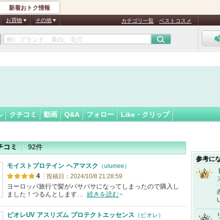
新着おトク情報
フォロー
さん
お買物
その他
カテゴリ一覧
ベストコスメ
ル
クチコミ
動画
Q&A
フォロー
Like・クリップ
チコミ
92件
参考に
モイストプロテイン ヘアマスク
（ulumee）
4
投稿日：2024/10/8 21:28:59
ヨーロッパ旅行で髪がパサパサになってしまったので購入し
ました！つるんとします…
続きを読む
ビオレUV アスリズム プロテクトエッセンス
（ビオレ）