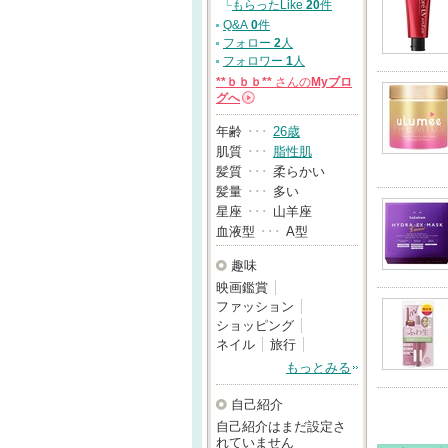
└
もらったLike
20
件
Q&A
0
件
フォロー
2
人
フォロワー
1
人
**ｂｂｂ**
さんの
Myブロ
グへ
→
年齢
･･･
26歳
肌質
･･･
脂性肌
髪質
･･･
柔らかい
髪量
･･･
多い
星座
･･･
山羊座
血液型
･･･
A型
趣味
映画鑑賞
ファッション
ショッピング
ネイル
旅行
もっとみる
自己紹介
自己紹介はまだ設定さ
れていません