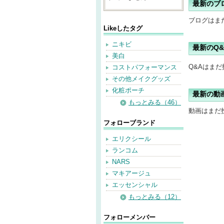
最新のブ
ブログはま
Likeしたタグ
ニキビ
最新のQ&
美白
Q&Aはま
コストパフォーマンス
その他メイクグッズ
化粧ポーチ
最新の動
もっとみる（46）
動画はまだ
フォローブランド
エリクシール
ランコム
NARS
マキアージュ
エッセンシャル
もっとみる（12）
フォローメンバー