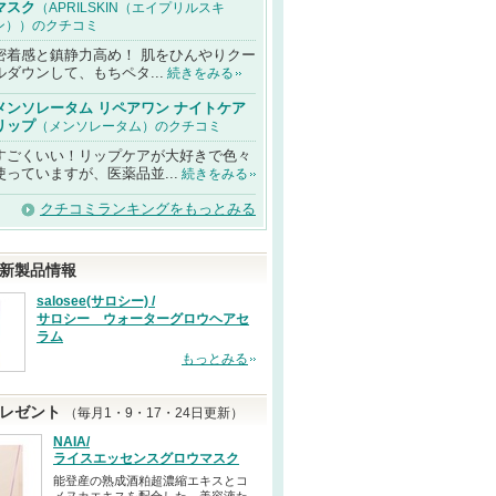
マスク
（APRILSKIN（エイプリルスキ
ン））のクチコミ
密着感と鎮静力高め！ 肌をひんやりクー
ルダウンして、もちペタ...
続きをみる
メンソレータム リペアワン ナイトケア
リップ
（メンソレータム）のクチコミ
すごくいい！リップケアが大好きで色々
使っていますが、医薬品並...
続きをみる
クチコミランキングをもっとみる
新製品情報
salosee(サロシー) /
サロシー ウォーターグロウヘアセ
ラム
もっとみる
レゼント
（毎月1・9・17・24日更新）
NAIA/
ライスエッセンスグロウマスク
能登産の熟成酒粕超濃縮エキスとコ