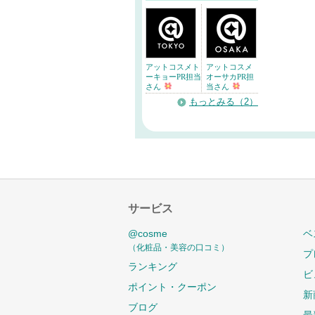
アットコスメト
アットコスメ
ーキョーPR担当
オーサカPR担
さん
当さん
もっとみる（2）
サービス
@cosme
ベ
（化粧品・美容の口コミ）
プ
ランキング
ビ
ポイント・クーポン
新
ブログ