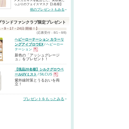
メヌカエキスを配合した、美容液た
っぷりのフェイスマスク【1名様】
他のプレゼントもみる
ブランドファンクラブ限定プレゼント
1・9・17・24日 開催！】
(応募受付：8/1～8/8)
ヘビーローテーション カラーリ
ングアイブロウEX
/ ヘビーロー
テーション
新色の「アッシュグレージ
現
ュ」をプレゼント！
【現品20名様】シルクグロウベ
品
ールUVミスト
/ SILCUS
紫外線対策とうるおいを両
現
立！
品
プレゼントをもっとみる