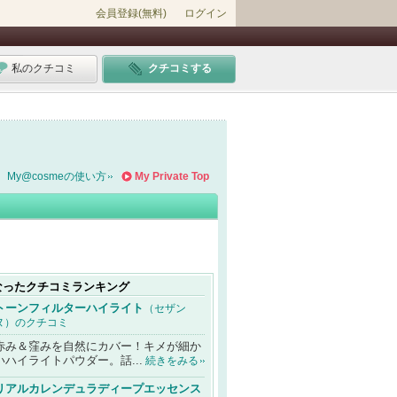
会員登録(無料)
ログイン
私のクチコミ
クチコミする
My@cosmeの使い方
My Private Top
なったクチコミランキング
トーンフィルターハイライト
（セザン
ヌ）のクチコミ
赤み＆窪みを自然にカバー！キメが細か
いハイライトパウダー。話...
続きをみる
リアルカレンデュラディープエッセンス