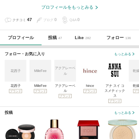
プロフィールをもっとみる
47
0
0
クチコミ
ブログ
Q&A
プロフィール
投稿
Like
フォロー
47
282
136
フォロー・お気に入り
もっとみる
アクアレーベ
花西子
MilleFee
乾
ル
花西子
MilleFee
アクアレーベ
hince
アナ スイ コ
乾
ル
スメティック
ブランド
ブランド
ブランド
ブ
ス
ブランド
ブランド
投稿
もっとみる