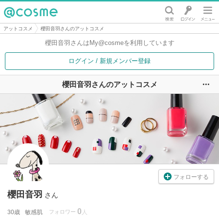
@cosme
アットコスメ
櫻田音羽さんのアットコスメ
櫻田音羽さんは
My@cosmeを利用しています
ログイン / 新規メンバー登録
櫻田音羽さんのアットコスメ
ユ
フォローする
櫻田音羽
さん
0
30歳
敏感肌
フォロワー