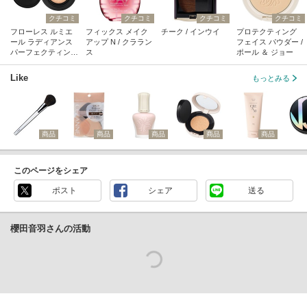
クチコミ
クチコミ
クチコミ
クチコミ
フローレス ルミエ
フィックス メイク
チーク / インウイ
プロテクティング
ール ラディアンス
アップ N / クララン
フェイス パウダー /
パーフェクティング
ス
ポール ＆ ジョー
トーンアップ クッ
ション / ローラ メル
Like
もっとみる
シエ
商品
商品
商品
商品
商品
このページをシェア
ポスト
シェア
送る
櫻田音羽さんの活動