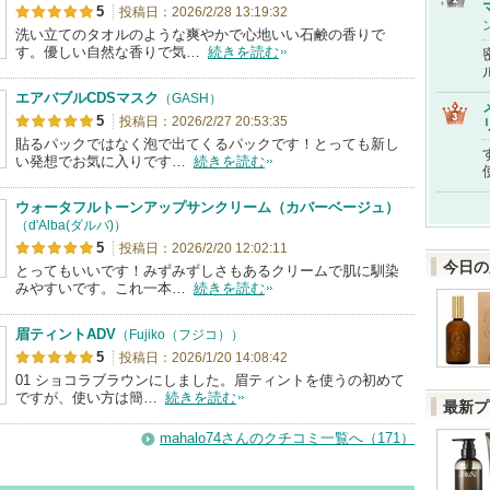
5
投稿日：2026/2/28 13:19:32
洗い立てのタオルのような爽やかで心地いい石鹸の香りで
す。優しい自然な香りで気…
続きを読む
エアバブルCDSマスク
（GASH）
5
投稿日：2026/2/27 20:53:35
貼るパックではなく泡で出てくるパックです！とっても新し
い発想でお気に入りです…
続きを読む
ウォータフルトーンアップサンクリーム（カバーベージュ）
（d'Alba(ダルバ)）
5
投稿日：2026/2/20 12:02:11
今日の
とってもいいです！みずみずしさもあるクリームで肌に馴染
みやすいです。これ一本…
続きを読む
眉ティントADV
（Fujiko（フジコ））
5
投稿日：2026/1/20 14:08:42
01 ショコラブラウンにしました。眉ティントを使うの初めて
ですが、使い方は簡…
続きを読む
最新プ
mahalo74さんのクチコミ一覧へ（171）