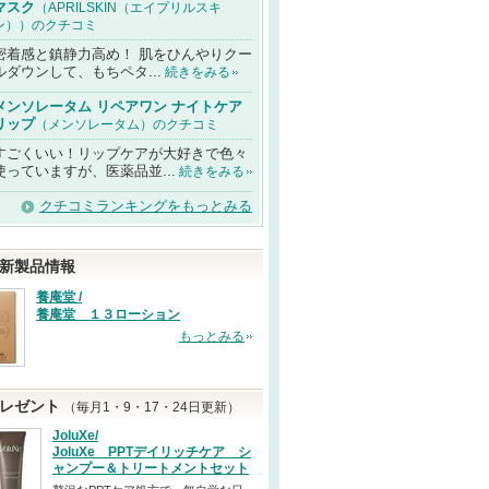
マスク
（APRILSKIN（エイプリルスキ
ン））のクチコミ
密着感と鎮静力高め！ 肌をひんやりクー
ルダウンして、もちペタ...
続きをみる
メンソレータム リペアワン ナイトケア
リップ
（メンソレータム）のクチコミ
すごくいい！リップケアが大好きで色々
使っていますが、医薬品並...
続きをみる
クチコミランキングをもっとみる
新製品情報
養庵堂 /
養庵堂 １３ローション
もっとみる
レゼント
（毎月1・9・17・24日更新）
JoluXe/
JoluXe PPTデイリッチケア シ
ャンプー＆トリートメントセット