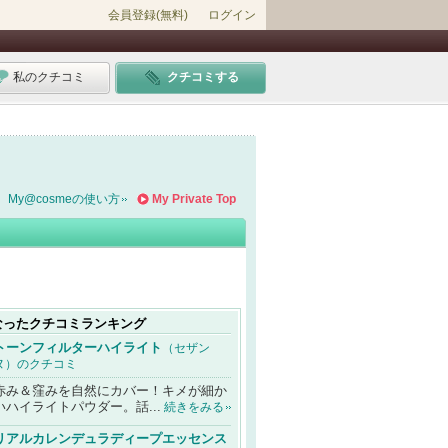
会員登録(無料)
ログイン
私のクチコミ
クチコミする
My@cosmeの使い方
My Private Top
なったクチコミランキング
トーンフィルターハイライト
（セザン
ヌ）のクチコミ
赤み＆窪みを自然にカバー！キメが細か
いハイライトパウダー。話...
続きをみる
リアルカレンデュラディープエッセンス