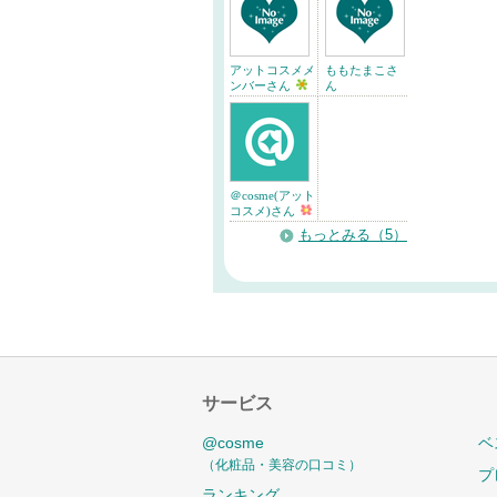
アットコスメメ
ももたまこさ
ンバーさん
ん
＠cosme(アット
コスメ)さん
もっとみる（5）
サービス
@cosme
ベ
（化粧品・美容の口コミ）
プ
ランキング