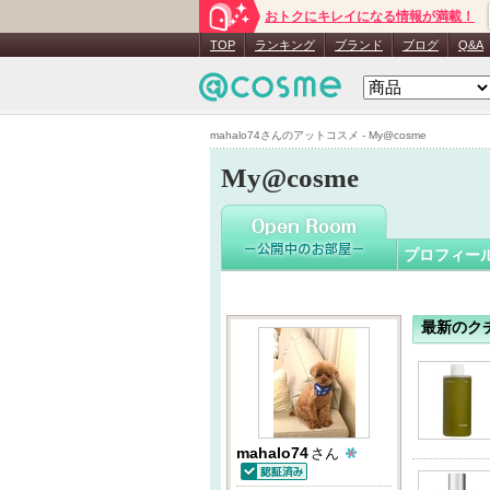
おトクにキレイになる情報が満載！
mahalo74
TOP
ランキング
ブランド
ブログ
Q&A
mahalo74さんのアットコスメ - My@cosme
My@cosme
プロフィー
最新のク
mahalo74
さん
認証済