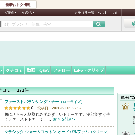
新着おトク情報
フォロー
さん
お買物
その他
カテゴリ一覧
ベストコスメ
認
証
済
ル
クチコミ
動画
Q&A
フォロー
Like・クリップ
チコミ
171件
参考に
ファーストバランシングトナー
（ローライズ）
6
投稿日：2026/3/1 09:27:57
肌にさらっと馴染むみずみずしいトナーです。洗顔後すぐ使
うファーストトナーで、…
続きを読む
クラシック ウォームコットン オードパルファム
（クリーン）