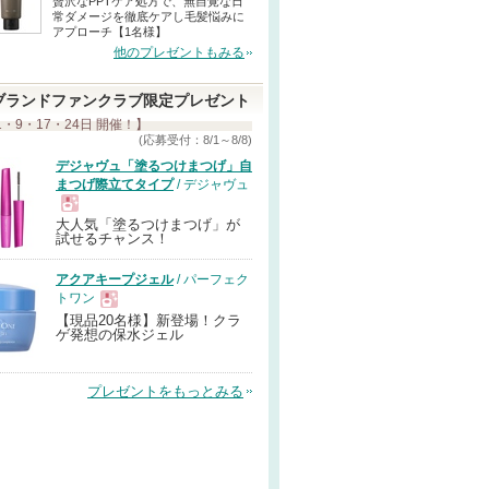
贅沢なPPTケア処方で、無自覚な日
常ダメージを徹底ケアし毛髪悩みに
アプローチ【1名様】
他のプレゼントもみる
ブランドファンクラブ限定プレゼント
1・9・17・24日 開催！】
(応募受付：8/1～8/8)
デジャヴュ「塗るつけまつげ」自
まつげ際立てタイプ
/ デジャヴュ
大人気「塗るつけまつげ」が
現
試せるチャンス！
アクアキープジェル
/ パーフェク
品
トワン
【現品20名様】新登場！クラ
現
ゲ発想の保水ジェル
品
プレゼントをもっとみる