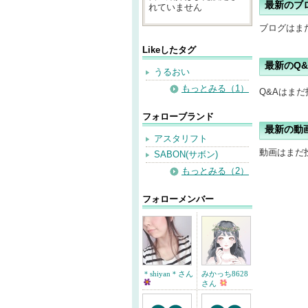
最新のブ
れていません
ブログはま
Likeしたタグ
最新のQ&
うるおい
もっとみる（1）
Q&Aはま
フォローブランド
最新の動
アスタリフト
動画はまだ
SABON(サボン)
もっとみる（2）
フォローメンバー
＊shiyan＊さん
みかっち8628
さん