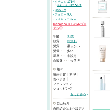
クチコミ
171
件
└
もらったLike
56
件
Q&A
0
件
フォロー
5
人
フォロワー
17
人
mahalo74
さんの
Myブロ
グへ
→
年齢
･･･
38歳
肌質
･･･
乾燥肌
髪質
･･･
柔らかい
髪量
･･･
多い
星座
･･･
未設定
血液型
･･･
未選択
趣味
映画鑑賞
料理
食べ歩き
ファッション
ショッピング
もっとみる
自己紹介
自己紹介はまだ設定さ