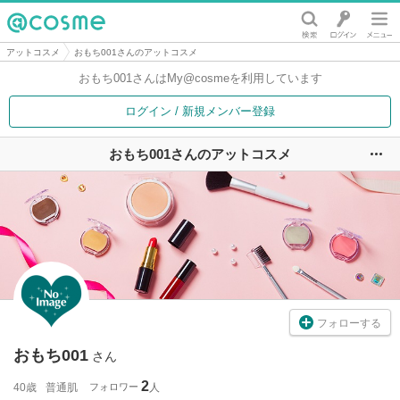
@cosme
アットコスメ
おもち001さんのアットコスメ
おもち001さんは
My@cosmeを利用しています
ログイン / 新規メンバー登録
おもち001さんのアットコスメ
ユ
フォローする
おもち001
さん
2
40歳
普通肌
フォロワー