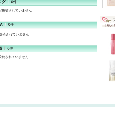
ログ
0件
だ投稿されていません
A
0件
【毎月 
だ投稿されていません
画
0件
投稿されていません