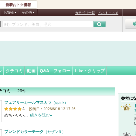
新着おトク情報
han
フォロー
さん
お買物
その他
カテゴリ一覧
ベストコスメ
ル
クチコミ
動画
Q&A
フォロー
Like・クリップ
チコミ
26件
参考に
フェアリーカールマスカラ
（upink）
4
投稿日：2026/6/18 13:17:26
めちゃいい…
続きを読む
ブレンドカラーチーク
（セザンヌ）