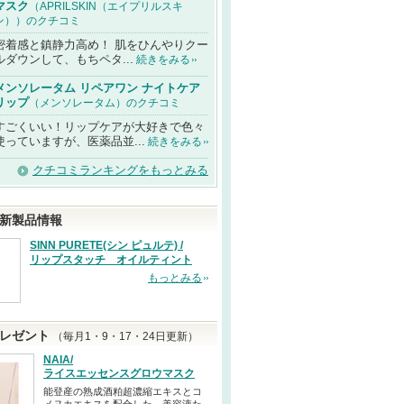
マスク
（APRILSKIN（エイプリルスキ
ン））のクチコミ
密着感と鎮静力高め！ 肌をひんやりクー
ルダウンして、もちペタ...
続きをみる
メンソレータム リペアワン ナイトケア
リップ
（メンソレータム）のクチコミ
すごくいい！リップケアが大好きで色々
使っていますが、医薬品並...
続きをみる
クチコミランキングをもっとみる
新製品情報
SINN PURETE(シン ピュルテ) /
リップスタッチ オイルティント
もっとみる
レゼント
（毎月1・9・17・24日更新）
NAIA/
ライスエッセンスグロウマスク
能登産の熟成酒粕超濃縮エキスとコ