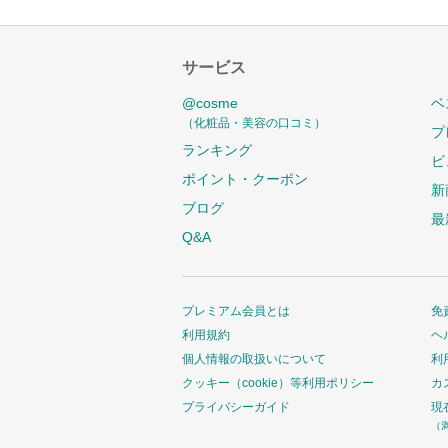
サービス
@cosme
ベ
（化粧品・美容の口コミ）
プ
ランキング
ビ
ポイント・クーポン
新
ブログ
最
Q&A
プレミアム会員とは
免
利用規約
ヘ
個人情報の取扱いについて
利
クッキー（cookie）等利用ポリシー
カ
プライバシーガイド
現
（