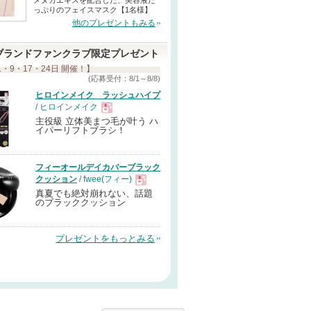
メヌカエキスを配合した、美容液た
っぷりのフェイスマスク【1名様】
他のプレゼントもみる
ブランドファンクラブ限定プレゼント
1・9・17・24日 開催！】
(応募受付：8/1～8/8)
ヒロインメイク ラッシュハイプ
/ ヒロインメイク
主役級 立体美まつ毛が叶う ハ
現
イパーリフトブラシ！
品
フィーオールデイカバーブラック
クッション
/ fwee(フィー)
真夏でも絶対崩れない、話題
現
のブラッククッション
品
プレゼントをもっとみる