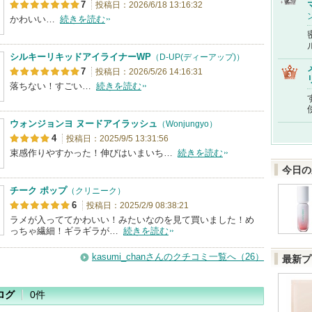
7
投稿日：2026/6/18 13:16:32
かわいい…
続きを読む
シルキーリキッドアイライナーWP
（D-UP(ディーアップ)）
7
投稿日：2026/5/26 14:16:31
落ちない！すごい…
続きを読む
ウォンジョンヨ ヌードアイラッシュ
（Wonjungyo）
4
投稿日：2025/9/5 13:31:56
束感作りやすかった！伸びはいまいち…
続きを読む
今日の
チーク ポップ
（クリニーク）
6
投稿日：2025/2/9 08:38:21
ラメが入っててかわいい！みたいなのを見て買いました！め
っちゃ繊細！ギラギラが…
続きを読む
kasumi_chanさんのクチコミ一覧へ（26）
最新プ
ログ
0件