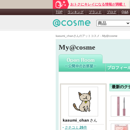
おトクにキレイになる情報が満載！
kasumi_c
TOP
ランキング
ブランド
ブログ
Q&A
kasumi_chanさんのアットコスメ - My@cosme
My@cosme
プロフィー
最新のク
kasumi_chan
さん
クチコミ
26
件