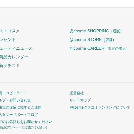
ストコスメ
@cosme SHOPPING
（通販）
レゼント
@cosme STORE
（店舗）
ューティニュース
@cosme CAREER
（美容の求人）
商品カレンダー
新クチコミ
責・コピーライト
運営会社
ルプ・お問い合わせ
サイトマップ
用規約違反に関するご連絡
@cosmeクチコミランキングについて
スタマーサポートブログ
在のお気持ちをお聞かせください
満足度アンケートにご協力ください）