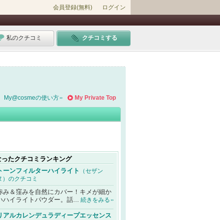
会員登録(無料)
ログイン
私のクチコミ
クチコミする
My@cosmeの使い方
My Private Top
なったクチコミランキング
トーンフィルターハイライト
（セザン
ヌ）のクチコミ
赤み＆窪みを自然にカバー！キメが細か
いハイライトパウダー。話...
続きをみる
リアルカレンデュラディープエッセンス