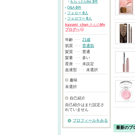
└
もらったLike
3
件
Q&A
0
件
フォロー
0
人
フォロワー
0
人
kasumi_chan
さんの
My
ブログへ
→
年齢
･･･
21歳
肌質
･･･
普通肌
髪質
･･･
普通
髪量
･･･
多い
星座
･･･
未設定
血液型
･･･
未選択
趣味
未選択
自己紹介
自己紹介はまだ設定さ
れていません
プロフィールをみる
最新のブ